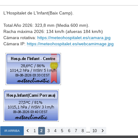
L'Hospitalet de L'Infant(Baix Camp).
Total Año 2026: 323,8 mm (Media 600 mm).
Racha máxima 2026: 134 km/h (afueras 184 km/h)
Cámara rotativa:
https://meteohospitalet.es/camara.jpg
Cámara IP:
https://meteohospitalet.es/webcamimage.jpg
...
1
2
3
4
5
6
7
8
10
IR ARRIBA