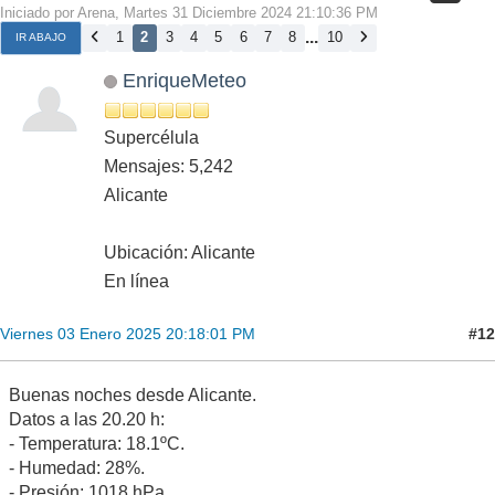
Iniciado por Arena, Martes 31 Diciembre 2024 21:10:36 PM
...
1
2
3
4
5
6
7
8
10
IR ABAJO
EnriqueMeteo
Supercélula
Mensajes: 5,242
Alicante
Ubicación: Alicante
En línea
#12
Viernes 03 Enero 2025 20:18:01 PM
Buenas noches desde Alicante.
Datos a las 20.20 h:
- Temperatura: 18.1ºC.
- Humedad: 28%.
- Presión: 1018 hPa.