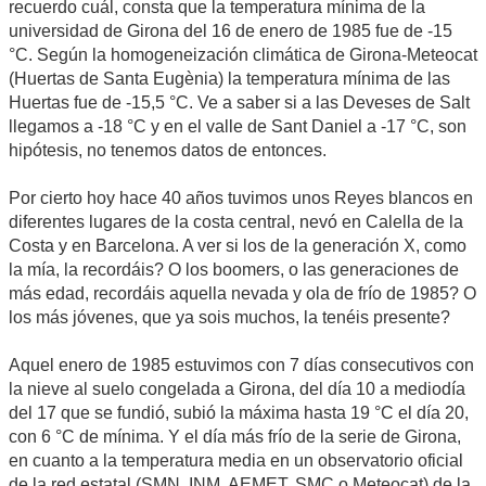
recuerdo cuál, consta que la temperatura mínima de la
universidad de Girona del 16 de enero de 1985 fue de -15
°C. Según la homogeneización climática de Girona-Meteocat
(Huertas de Santa Eugènia) la temperatura mínima de las
Huertas fue de -15,5 °C. Ve a saber si a las Deveses de Salt
llegamos a -18 °C y en el valle de Sant Daniel a -17 °C, son
hipótesis, no tenemos datos de entonces.
Por cierto hoy hace 40 años tuvimos unos Reyes blancos en
diferentes lugares de la costa central, nevó en Calella de la
Costa y en Barcelona. A ver si los de la generación X, como
la mía, la recordáis? O los boomers, o las generaciones de
más edad, recordáis aquella nevada y ola de frío de 1985? O
los más jóvenes, que ya sois muchos, la tenéis presente?
Aquel enero de 1985 estuvimos con 7 días consecutivos con
la nieve al suelo congelada a Girona, del día 10 a mediodía
del 17 que se fundió, subió la máxima hasta 19 °C el día 20,
con 6 °C de mínima. Y el día más frío de la serie de Girona,
en cuanto a la temperatura media en un observatorio oficial
de la red estatal (SMN, INM, AEMET, SMC o Meteocat) de la