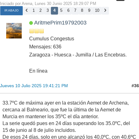
Iniciado por Arena, Lunes 30 Junio 2025 18:29:07 PM
1
2
3
4
5
6
7
8
9
10
IR ABAJO
AritmePrim19792003
Cumulus Congestus
Mensajes: 636
Zaragoza - Huesca - Jumilla / Las Encebras.
En línea
#36
Jueves 10 Julio 2025 19:41:21 PM
33.7ºC de máxima ayer en la estación Aemet de Archena,
cercana al Balneario, que fue la última de la Aemet de
Murcia en mantener los 35ºC el día anterior.
La serie quedó pues en 24 días superando los 35.0ºC, del
15 de junio al 8 de julio incluidos.
De esos 24 días, solo en uno alcanzó los 40,0ºC, con 40.6ºC