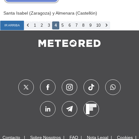
Santa Isabel (Zaragoza) y Almenara (Castellón)
1
2
3
4
5
6
7
8
9
10
IR ARRIBA
Contacto
Sobre Nosotros
FAQ
Nota Legal
Cookies