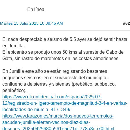
En línea
#62
Martes 15 Julio 2025 10:38:45 AM
El nada despreciable seísmo de 5.5 ayer se dejó sentir hasta
en Jumilla.
El epicentro se produjo unos 50 kms al sureste de Cabo de
Gata, sin rastro de maremotos en las costas almerienses.
En Jumilla este año se están registrando bastantes
pequeños seísmos, en el sur/sureste del municipio,
confluencia de sierras y sistemas (prebético, subbético,
penibético).
https://www.elconfidencial.com/espana/2025-07-
12/registrado-un-ligero-terremoto-de-magnitud-3-4-en-varias-
localidades-de-murcia_4171349/
https://www.larazon.es/murcia/dos-nuevos-terremotos-
sacuden-jumilla-alertan-vecinos-diez-dias-
despues_20250425680b561e5d71dc778a8eb70f.html