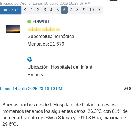
Iniciado por Arena, Lunes 30 Junio 2025 18:29:07 PM
1
2
3
4
5
6
7
8
9
10
IR ABAJO
Hawnu
Supercélula Tornádica
Mensajes: 21,679
Ubicación: Hospitalet del Infant
En línea
#60
Lunes 14 Julio 2025 23:16:10 PM
Buenas noches desde L'Hospitalet de l'Infant, en estos
momentos tenemos los siguientes datos, 26,3ºC con 81% de
humedad, viento del SW a 3 km/h y 1019,3 Hpa, máxima de
29,6ºC.