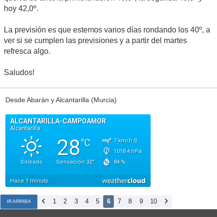
hoy 42,0º.
La previsión es que estemos varios días rondando los 40º, a
ver si se cumplen las previsiones y a partir del martes
refresca algo.
Saludos!
Desde Abarán y Alcantarilla (Murcia)
1
2
3
4
5
6
7
8
9
10
IR ARRIBA