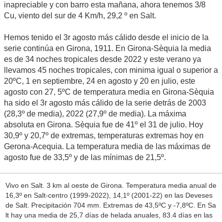
inapreciable y con barro esta mañana, ahora tenemos 3/8
Cu, viento del sur de 4 Km/h, 29,2 º en Salt.
Hemos tenido el 3r agosto más cálido desde el inicio de la
serie continúa en Girona, 1911. En Girona-Sèquia la media
es de 34 noches tropicales desde 2022 y este verano ya
llevamos 45 noches tropicales, con minima igual o superior a
20ºC, 1 en septiembre, 24 en agosto y 20 en julio, este
agosto con 27, 5ºC de temperatura media en Girona-Sèquia
ha sido el 3r agosto más cálido de la serie detrás de 2003
(28,3º de media), 2022 (27,9º de media). La máxima
absoluta en Girona. Sèquia fue de 41º el 31 de julio. Hoy
30,9º y 20,7º de extremas, temperaturas extremas hoy en
Gerona-Acequia. La temperatura media de las máximas de
agosto fue de 33,5º y de las mínimas de 21,5º.
Vivo en Salt. 3 km al oeste de Girona. Temperatura media anual de
16,3º en Salt-centro (1999-2022), 14,1º (2001-22) en las Deveses
de Salt. Precipitación 704 mm. Extremas de 43,5ºC y -7,8ºC. En Sa
lt hay una media de 25,7 días de helada anuales, 83.4 días en las