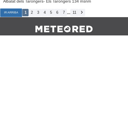
Albalat dels Tarongers- Els Tarongers 134 msnm
...
1
2
3
4
5
6
7
11
IR ARRIBA
Contacto
Sobre Nosotros
FAQ
Nota Legal
Cookies
Política de Privacidad