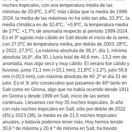
noches tropicales, con una temperatura media de las
mínimas de 20,6ºC, 2,4ºC más cálida que la media de 1999-
2024, la media de las máximas no ha sido tan alta, 33,3ºC, la
media climática es de 32,4ºC, `+0,9ºC, la temperatura media
de 27ºC, +1,7ºc de anomalía respecto al período 1999-2024.
Es el 3º agosto más cálido en Salt desde el inicio de la serie,
con 27,0ºC de temperatura media, por detrás de 2003, 28ºC,
y 2022, 27,5ºC. La máxima absoluta de 38,1º, día 1, mínima
absoluta 16,6º, día 30. Lluvia total de 46,6 mm, -13,3 mm de
anomalía, mas algo seco y muy cálido. El verano fue cálido y
lluvioso, junio 71,1 mm (+33,1 mm), 21,8ºC (-1,2º), julio 59,8
mm (+20,5 mm), con máxima absoluta de 40 ,2º el día 31 de
julio. Es el 3r año consecutivo que pasamos de 40º tanto en
Salt como en Girona, algo que no había ocurrido desde 1911
en Girona y desde 1999 en Salt, inicio de las series
continuas. Llevamos con hoy 35 noches tropicales, 3r año
con más noches tropicales en Salt, sólo por detrás de 2022
(45) y 2023 (38), la media es de 21,5 noches tropicales
anuales, y todavía podemos tener más. Hoy hemos tenido
30,6 º de máxima y 20,4 º de mínima en Salt, ha llovido