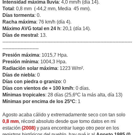
Intensidad máxima lluvia
: 4,0 mm/h (día 14).
Total
: 0,8 mm (-44,2 mm, Media 45 mm).
Días tormenta
: 0.
Racha máxima
: 76 km/h (día 4).
Máximo AVG total en 24 h
: 20,1 (día 14).
Días de mestral
: 13.
--------------------------------------------------------------------------------------
------------------------
Presión máxima
: 1015,7 Hpa.
Presión mínima
: 1004,3 Hpa.
Radiación solar máxima
: 1223 W/m².
Días de niebla
: 0
Días con piedra o granizo
: 0
Días con vientos de + 100 km/h
: 0 días.
Mínimas tropicales
: 28 días (25,6ºC la más alta, día 13)
Mínimas por encima de los 25ºC
: 1
Agosto acaba cálido y extremadamente seco con tan solo
0,8 mm
, récord absoluto desde que tomo datos en mi
estación
(2008)
y para encontrar luego otro peor en los
registros históricos del pueblo, hay qué ir al
Agosto 1985 (0