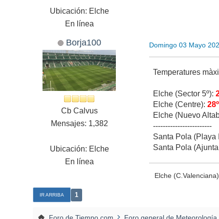
Ubicación: Elche
En línea
Borja100
Domingo 03 Mayo 202
Temperatures màxi
Elche (Sector 5º):
Elche (Centre):
28
Cb Calvus
Elche (Nuevo Altab
Mensajes: 1,382
------------------------
Santa Pola (Playa 
Santa Pola (Ajunt
Ubicación: Elche
En línea
Elche (C.Valenciana)
1
IR ARRIBA
Foro de Tiempo.com
Foro general de Meteorología