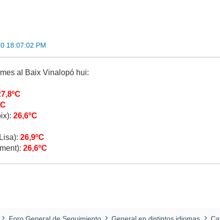
0 18:07:02 PM
mes al Baix Vinalopó hui:
27,8ºC
ºC
ix):
26,6ºC
Lisa):
26,9ºC
ament):
26,6ºC
Foro General de Seguimiento
General en distintos idiomas
Ca