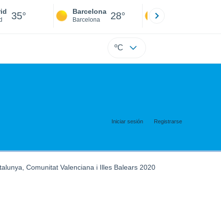
id
Barcelona
Sevilla
35°
28°
36°
d
Barcelona
Sevilla
ºC
Iniciar sesión
Registrarse
talunya, Comunitat Valenciana i Illes Balears 2020