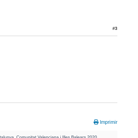
#3
Imprimir
talunya, Comunitat Valenciana i Illes Balears 2020