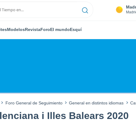
Madr
Madri
ites
Modelos
Revista
Foro
El mundo
Esquí
Foro General de Seguimiento
General en distintos idiomas
Ca
enciana i Illes Balears 2020