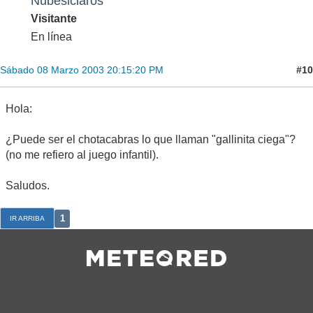
Nubesiclaros
Visitante
En línea
#10
Sábado 08 Marzo 2003 20:15:20 PM
Hola:
¿Puede ser el chotacabras lo que llaman "gallinita ciega"?
(no me refiero al juego infantil).
Saludos.
1
IR ARRIBA