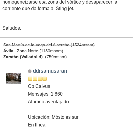
homogeneizarse esa zona del vórtice y desaparecer la
corriente que da forma al Sting jet.
Saludos.
San Martín de la Vega del Alberche (1524msnm)
Ávila
. Zona Norte (1130msnm)
Zaratán (Valladolid)
(750msnm)
ddrsamusaran
Cb Calvus
Mensajes: 1,860
Alumno aventajado
Ubicación: Móstoles sur
En línea