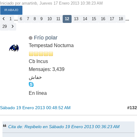
Iniciado por amartinb, Jueves 17 Enero 2013 10:38:23 AM
IR ABAJO
...
...
1
6
7
8
9
10
11
12
13
14
15
16
17
18
29
Frío polar
Tempestad Nocturna
Cb Incus
Mensajes: 3,439
خفاش
En línea
#132
Sábado 19 Enero 2013 00:48:52 AM
Cita de: Repibelo en Sábado 19 Enero 2013 00:36:23 AM