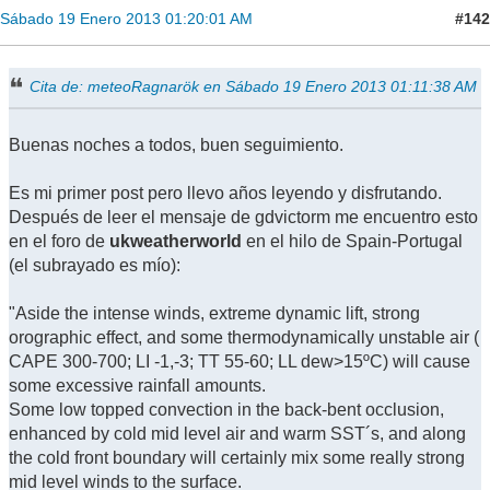
#142
Sábado 19 Enero 2013 01:20:01 AM
Cita de: meteoRagnarök en Sábado 19 Enero 2013 01:11:38 AM
Buenas noches a todos, buen seguimiento.
Es mi primer post pero llevo años leyendo y disfrutando.
Después de leer el mensaje de gdvictorm me encuentro esto
en el foro de
ukweatherworld
en el hilo de Spain-Portugal
(el subrayado es mío):
"Aside the intense winds, extreme dynamic lift, strong
orographic effect, and some thermodynamically unstable air (
CAPE 300-700; LI -1,-3; TT 55-60; LL dew>15ºC) will cause
some excessive rainfall amounts.
Some low topped convection in the back-bent occlusion,
enhanced by cold mid level air and warm SST´s, and along
the cold front boundary will certainly mix some really strong
mid level winds to the surface.