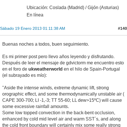
Ubicación: Coslada (Madrid) / Gijón (Asturias)
En línea
#140
Sábado 19 Enero 2013 01:11:38 AM
Buenas noches a todos, buen seguimiento.
Es mi primer post pero llevo años leyendo y disfrutando.
Después de leer el mensaje de gdvictorm me encuentro esto
en el foro de
ukweatherworld
en el hilo de Spain-Portugal
(el subrayado es mío):
"Aside the intense winds, extreme dynamic lift, strong
orographic effect, and some thermodynamically unstable air (
CAPE 300-700; LI -1,-3; TT 55-60; LL dew>15ºC) will cause
some excessive rainfall amounts.
Some low topped convection in the back-bent occlusion,
enhanced by cold mid level air and warm SST´s, and along
the cold front boundary will certainly mix some really strong