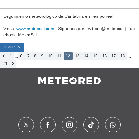
Seguimiento meteorológico de Cantabria en tiempo real:
Visita:
www.meteosal.com
| Síguenos por Twitter: @meteosal | Fac
ebook: MeteoSal
IR ARRIBA
...
...
1
6
7
8
9
10
11
12
13
14
15
16
17
18
29