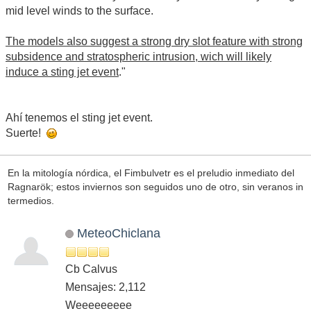
mid level winds to the surface.
The models also suggest a strong dry slot feature with strong
subsidence and stratospheric intrusion, wich will likely
induce a sting jet event
."
Ahí tenemos el sting jet event.
Suerte!
En la mitología nórdica, el Fimbulvetr es el preludio inmediato del
Ragnarök; estos inviernos son seguidos uno de otro, sin veranos in
termedios.
MeteoChiclana
Cb Calvus
Mensajes: 2,112
Weeeeeeeee