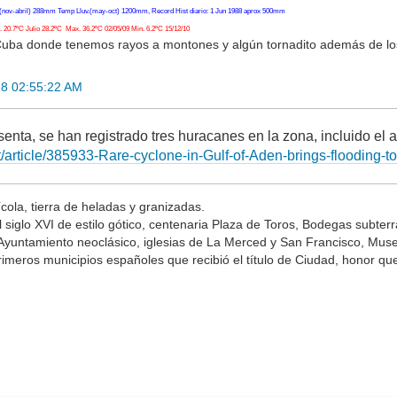
(nov-abril) 288mm Temp Lluv.(may-oct) 1200mm, Record Hist diario: 1 Jun 1988 aprox 500mm
20.7ºC Julio 28.2ºC Max. 36.2ºC 02/05/09 Min. 6.2ºC 15/12/10
Cuba donde tenemos rayos a montones y algún tornadito además de l
8 02:55:22 AM
nta, se han registrado tres huracanes en la zona, incluido el a
et/article/385933-Rare-cyclone-in-Gulf-of-Aden-brings-flooding-
ícola, tierra de heladas y granizadas.
el siglo XVI de estilo gótico, centenaria Plaza de Toros, Bodegas subte
 Ayuntamiento neoclásico, iglesias de La Merced y San Francisco, Muse
primeros municipios españoles que recibió el título de Ciudad, honor q