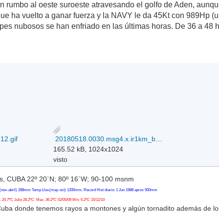
rumbo al oeste suroeste atravesando el golfo de Aden, aunque
que ha vuelto a ganar fuerza y la NAVY le da 45Kt con 989Hp 
opes nubosos se han enfriado en las últimas horas. De 36 a 48
2.gif
20180518.0030.msg4.x.ir1km_bw.01ASAGAR.45kts-989mb-120N-464E.100pc.jpg
165.52 kB, 1024x1024
visto
, CUBA 22º 20`N; 80º 16`W; 90-100 msnm
(nov-abril) 288mm Temp Lluv.(may-oct) 1200mm, Record Hist diario: 1 Jun 1988 aprox 500mm
20.7ºC Julio 28.2ºC Max. 36.2ºC 02/05/09 Min. 6.2ºC 15/12/10
Cuba donde tenemos rayos a montones y algún tornadito además de l