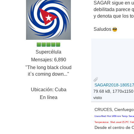
SAGAR sigue en un 
debilitada parece 
y denota que los t
Saludos
Supercélula
Mensajes: 6,890
"The long black cloud
it`s coming down..."
SAGAR2018-1805171
Ubicación: Cuba
79.68 kB, 1770x1150
En línea
visto
CRUCES, Cienfuegos
Lluvia Med. Hist 1456 mm Temp. Seca
Temperaturas Med. anual 25.3ºC Feb. 
Desde el centro de 