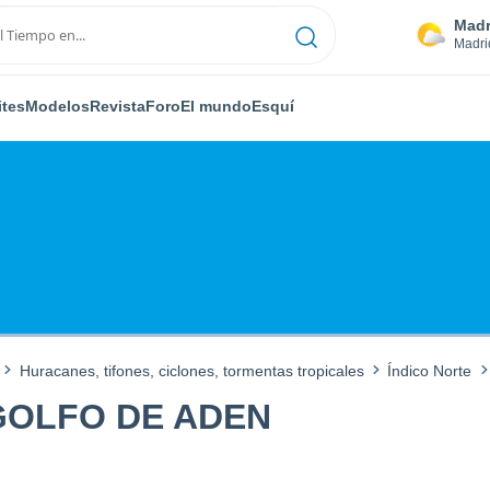
Madr
Madri
ites
Modelos
Revista
Foro
El mundo
Esquí
Huracanes, tifones, ciclones, tormentas tropicales
Índico Norte
 GOLFO DE ADEN