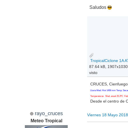
Saludos
87.64 kB, 1907x1030
visto
CRUCES, Cienfuegos
Lluvia Med. Hist 1456 mm Temp. Seca
Temperaturas Med. anual 25.3ºC Feb. 
Desde el centro de 
rayo_cruces
Viernes 18 Mayo 2018
Meteo Tropical