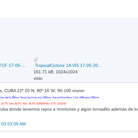
TropicalCiclone 1A ATCF 17-05-2018.gif
TropicalCiclone 1A VIS 17-05-2018.jpg
161.71 kB, 1024x1024
visto
, CUBA 22º 20`N; 80º 16`W; 90-100 msnm
(nov-abril) 288mm Temp Lluv.(may-oct) 1200mm, Record Hist diario: 1 Jun 1988 aprox 500mm
20.7ºC Julio 28.2ºC Max. 36.2ºC 02/05/09 Min. 6.2ºC 15/12/10
Cuba donde tenemos rayos a montones y algún tornadito además de l
 03:53:09 AM