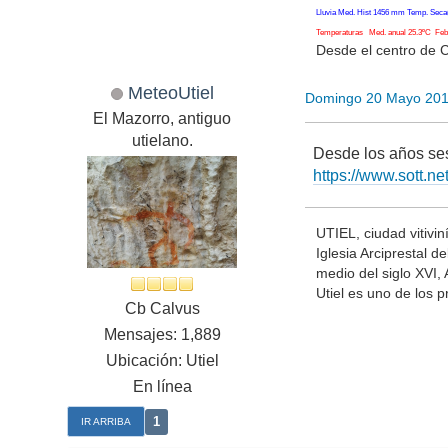
Lluvia Med. Hist 1456 mm Temp. Seca
Temperaturas Med. anual 25.3ºC Feb. 
Desde el centro de 
MeteoUtiel
Domingo 20 Mayo 201
El Mazorro, antiguo
utielano.
Desde los años sese
https://www.sott.n
UTIEL, ciudad vitivin
Iglesia Arciprestal d
medio del siglo XVI,
Utiel es uno de los 
Cb Calvus
Mensajes: 1,889
Ubicación: Utiel
En línea
1
IR ARRIBA