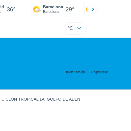
id
Barcelona
Sevilla
36°
29°
38°
d
Barcelona
Sevilla
ºC
Iniciar sesión
Registrarse
CICLÓN TROPICAL 1A, GOLFO DE ADEN