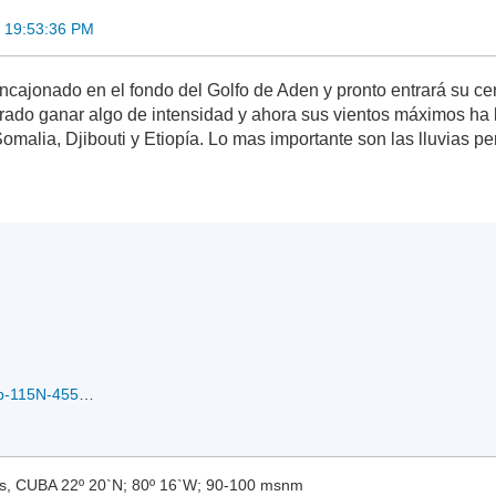
 19:53:36 PM
ajonado en el fondo del Golfo de Aden y pronto entrará su cent
ogrado ganar algo de intensidad y ahora sus vientos máximos ha 
omalia, Djibouti y Etiopía. Lo mas importante son las lluvias 
SAGAR-50kts-985mb-115N-455E_2018-05-18.jpg
, CUBA 22º 20`N; 80º 16`W; 90-100 msnm