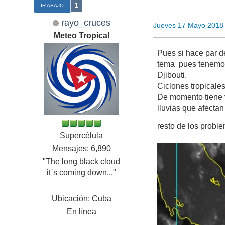
1
IR ABAJO
rayo_cruces
Jueves 17 Mayo 2018
Meteo Tropical
Pues si hace par d
tema pues tenemos 
Djibouti.
Ciclones tropicale
De momento tiene 
lluvias que afecta
resto de los prob
Supercélula
Mensajes: 6,890
"The long black cloud
it`s coming down..."
Ubicación: Cuba
En línea