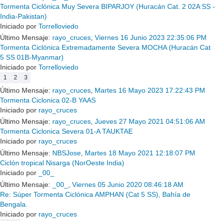
Tormenta Ciclónica Muy Severa BIPARJOY (Huracán Cat. 2 02A SS -
India-Pakistan)
Iniciado por
Torrelloviedo
Último Mensaje:
rayo_cruces
,
Viernes 16 Junio 2023 22:35:06 PM
Tormenta Ciclónica Extremadamente Severa MOCHA (Huracán Cat
5 SS 01B-Myanmar)
Iniciado por
Torrelloviedo
1
2
3
Último Mensaje:
rayo_cruces
,
Martes 16 Mayo 2023 17:22:43 PM
Tormenta Ciclonica 02-B YAAS
Iniciado por
rayo_cruces
Último Mensaje:
rayo_cruces
,
Jueves 27 Mayo 2021 04:51:06 AM
Tormenta Ciclonica Severa 01-A TAUKTAE
Iniciado por
rayo_cruces
Último Mensaje:
NBSJose
,
Martes 18 Mayo 2021 12:18:07 PM
Ciclón tropical Nisarga (NorOeste India)
Iniciado por
_00_
Último Mensaje:
_00_
,
Viernes 05 Junio 2020 08:46:18 AM
Re: Súper Tormenta Ciclónica AMPHAN (Cat 5 SS), Bahí­a de
Bengala.
Iniciado por
rayo_cruces