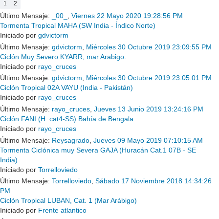
1
2
Último Mensaje:
_00_
,
Viernes 22 Mayo 2020 19:28:56 PM
Tormenta Tropical MAHA (SW India - Índico Norte)
Iniciado por
gdvictorm
Último Mensaje:
gdvictorm
,
Miércoles 30 Octubre 2019 23:09:55 PM
Ciclón Muy Severo KYARR, mar Arabigo.
Iniciado por
rayo_cruces
Último Mensaje:
gdvictorm
,
Miércoles 30 Octubre 2019 23:05:01 PM
Ciclón Tropical 02A VAYU (India - Pakistán)
Iniciado por
rayo_cruces
Último Mensaje:
rayo_cruces
,
Jueves 13 Junio 2019 13:24:16 PM
Ciclón FANI (H. cat4-SS) Bahía de Bengala.
Iniciado por
rayo_cruces
Último Mensaje:
Reysagrado
,
Jueves 09 Mayo 2019 07:10:15 AM
Tormenta Ciclónica muy Severa GAJA (Huracán Cat.1 07B - SE
India)
Iniciado por
Torrelloviedo
Último Mensaje:
Torrelloviedo
,
Sábado 17 Noviembre 2018 14:34:26
PM
Ciclón Tropical LUBAN, Cat. 1 (Mar Arábigo)
Iniciado por
Frente atlantico