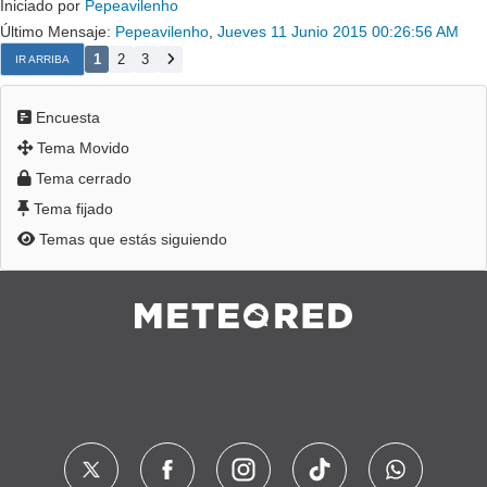
Iniciado por
Pepeavilenho
Último Mensaje:
Pepeavilenho
,
Jueves 11 Junio 2015 00:26:56 AM
1
2
3
IR ARRIBA
Encuesta
Tema Movido
Tema cerrado
Tema fijado
Temas que estás siguiendo