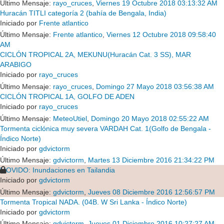
Último Mensaje:
rayo_cruces
,
Viernes 19 Octubre 2018 03:13:32 AM
Huracán TITLI categoría 2 (bahía de Bengala, India)
Iniciado por
Frente atlantico
Último Mensaje:
Frente atlantico
,
Viernes 12 Octubre 2018 09:58:40
AM
CICLÓN TROPICAL 2A, MEKUNU(Huracán Cat. 3 SS), MAR
ARABIGO
Iniciado por
rayo_cruces
Último Mensaje:
rayo_cruces
,
Domingo 27 Mayo 2018 03:56:38 AM
CICLÓN TROPICAL 1A, GOLFO DE ADEN
Iniciado por
rayo_cruces
Último Mensaje:
MeteoUtiel
,
Domingo 20 Mayo 2018 02:55:22 AM
Tormenta ciclónica muy severa VARDAH Cat. 1(Golfo de Bengala -
Índico Norte)
Iniciado por
gdvictorm
Último Mensaje:
gdvictorm
,
Martes 13 Diciembre 2016 21:34:22 PM
MOVIDO: Inundaciones en Tailandia
Iniciado por
gdvictorm
Último Mensaje:
gdvictorm
,
Jueves 08 Diciembre 2016 12:56:57 PM
Tormenta Tropical NADA. (04B. W Sri Lanka - Índico Norte)
Iniciado por
gdvictorm
Último Mensaje:
gdvictorm
,
Jueves 01 Diciembre 2016 10:27:27 AM