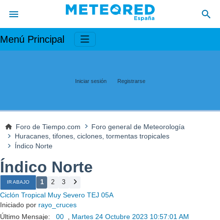
Menú Principal
Iniciar sesión
Registrarse
Foro de Tiempo.com
Foro general de Meteorología
Huracanes, tifones, ciclones, tormentas tropicales
Índico Norte
Índico Norte
1
2
3
IR ABAJO
Ciclón Tropical Muy Severo TEJ 05A
Iniciado por
rayo_cruces
Último Mensaje:
_00_
,
Martes 24 Octubre 2023 10:57:01 AM