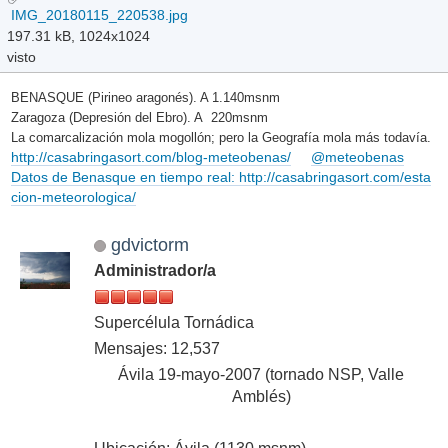
IMG_20180115_220538.jpg
197.31 kB, 1024x1024
visto
BENASQUE (Pirineo aragonés). A 1.140msnm
Zaragoza (Depresión del Ebro). A 220msnm
La comarcalización mola mogollón; pero la Geografía mola más todavía.
http://casabringasort.com/blog-meteobenas/
@meteobenas
Datos de Benasque en tiempo real: http://casabringasort.com/esta
cion-meteorologica/
gdvictorm
Administrador/a
Supercélula Tornádica
Mensajes: 12,537
Ávila 19-mayo-2007 (tornado NSP, Valle
Amblés)