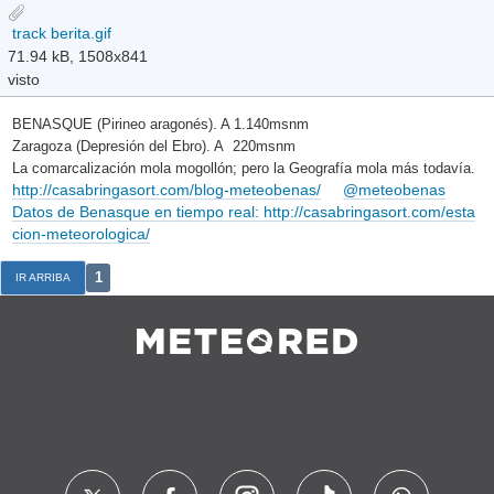
track berita.gif
71.94 kB, 1508x841
visto
BENASQUE (Pirineo aragonés). A 1.140msnm
Zaragoza (Depresión del Ebro). A 220msnm
La comarcalización mola mogollón; pero la Geografía mola más todavía.
http://casabringasort.com/blog-meteobenas/
@meteobenas
Datos de Benasque en tiempo real: http://casabringasort.com/esta
cion-meteorologica/
1
IR ARRIBA