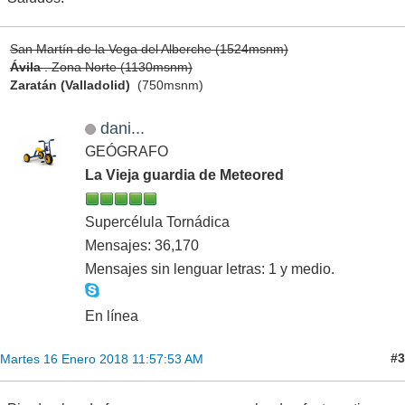
San Martín de la Vega del Alberche (1524msnm)
Ávila
. Zona Norte (1130msnm)
Zaratán (Valladolid)
(750msnm)
dani...
GEÓGRAFO
La Vieja guardia de Meteored
Supercélula Tornádica
Mensajes: 36,170
Mensajes sin lenguar letras: 1 y medio.
En línea
#3
Martes 16 Enero 2018 11:57:53 AM