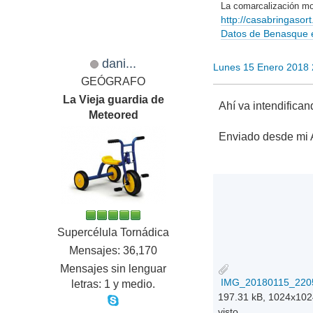
La comarcalización mo
http://casabringaso
Datos de Benasque en
dani...
Lunes 15 Enero 2018
GEÓGRAFO
La Vieja guardia de
Ahí va intendifica
Meteored
Enviado desde mi 
Supercélula Tornádica
Mensajes: 36,170
Mensajes sin lenguar
IMG_20180115_2205
letras: 1 y medio.
197.31 kB, 1024x10
visto