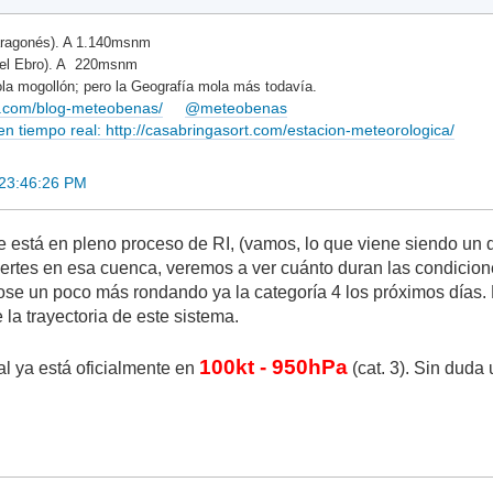
ragonés). A 1.140msnm
del Ebro). A 220msnm
la mogollón; pero la Geografía mola más todavía.
rt.com/blog-meteobenas/
@meteobenas
 tiempo real: http://casabringasort.com/estacion-meteorologica/
 23:46:26 PM
 está en pleno proceso de RI, (vamos, lo que viene siendo un de
uertes en esa cuenca, veremos a ver cuánto duran las condicio
dose un poco más rondando ya la categoría 4 los próximos días
la trayectoria de este sistema.
100kt - 950hPa
l ya está oficialmente en
(cat. 3). Sin duda 