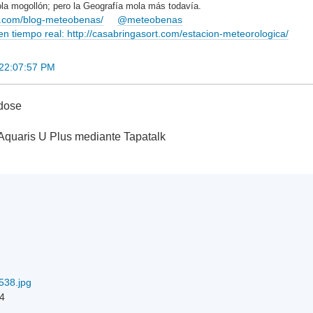
la mogollón; pero la Geografía mola más todavía.
rt.com/blog-meteobenas/
@meteobenas
 tiempo real: http://casabringasort.com/estacion-meteorologica/
 22:07:57 PM
ndose
Aquaris U Plus mediante Tapatalk
38.jpg
24