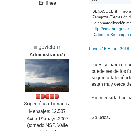
En línea
BENASQUE (Pirineo a
Zaragoza (Depresión 
La comarcalización mo
http://casabringaso
Datos de Benasque en
gdvictorm
Lunes 15 Enero 2018
Administrador/a
Pues si, parece que
puede ser de los f
seguir fortalecién
están muy cerca de 
Su intensidad actua
Supercélula Tornádica
Mensajes: 12,537
Saludos.
Ávila 19-mayo-2007
(tornado NSP, Valle