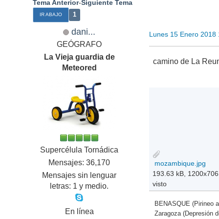
Tema Anterior
-
Siguiente Tema
1
IR ABAJO
dani...
Lunes 15 Enero 2018 
GEÓGRAFO
La Vieja guardia de
camino de La Reuni
Meteored
Supercélula Tornádica
Mensajes: 36,170
mozambique.jpg
193.63 kB, 1200x706
Mensajes sin lenguar
visto
letras: 1 y medio.
BENASQUE (Pirineo a
En línea
Zaragoza (Depresión 