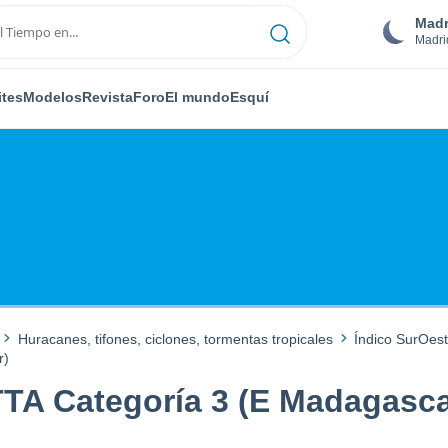
Madr
Madri
ites
Modelos
Revista
Foro
El mundo
Esquí
Huracanes, tifones, ciclones, tormentas tropicales
Índico SurOes
r)
TA Categoría 3 (E Madagasca