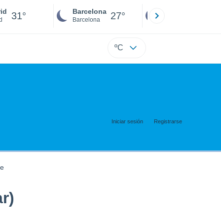
id
Barcelona
Sevilla
31°
27°
28°
d
Barcelona
Sevilla
ºC
Iniciar sesión
Registrarse
te
r)