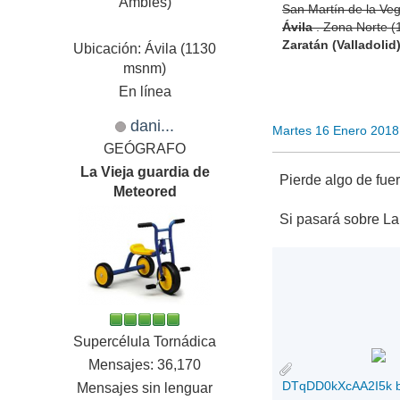
Amblés)
San Martín de la Ve
Ávila
. Zona Norte 
Zaratán (Valladolid
Ubicación: Ávila (1130
msnm)
En línea
dani...
Martes 16 Enero 2018
GEÓGRAFO
La Vieja guardia de
Pierde algo de fuer
Meteored
Si pasará sobre La 
Supercélula Tornádica
Mensajes: 36,170
DTqDD0kXcAA2I5k ber
Mensajes sin lenguar