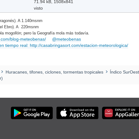
71.94 kB, 1508x841
visto
ragonés). A 1.140msnm
del Ebro). A 220msnm
la mogollón; pero la Geografía mola más todavía.
rt.com/blog-meteobenas/
@meteobenas
 tiempo real: http://casabringasort.com/estacion-meteorologica/
Huracanes, tifones, ciclones, tormentas tropicales
Índico SurOes
r)