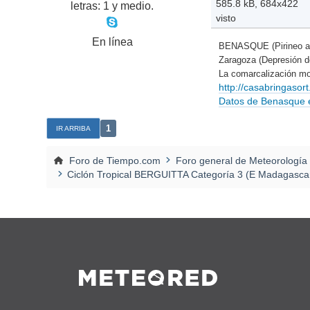
585.8 kB, 684x422
letras: 1 y medio.
visto
En línea
BENASQUE (Pirineo a
Zaragoza (Depresión 
La comarcalización mo
http://casabringaso
Datos de Benasque en
1
IR ARRIBA
Foro de Tiempo.com
Foro general de Meteorología
Ciclón Tropical BERGUITTA Categoría 3 (E Madagasca