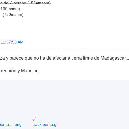
ga del Alberche (1524msnm)
(1130msnm)
)
(750msnm)
 11:57:53 AM
za y parece que no ha de afectar a tierra firme de Madagascar..
reunión y Mauricio...
ita.....png
track berita.gif