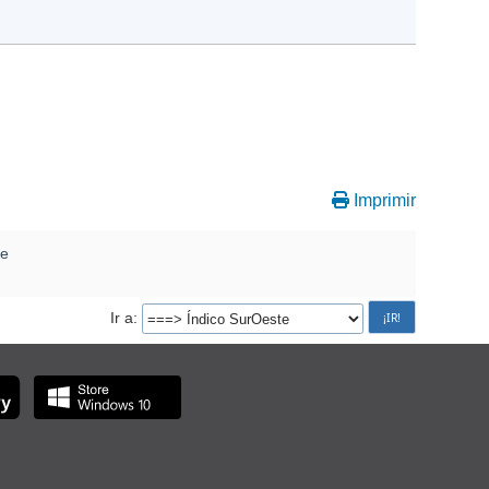
Imprimir
te
Ir a