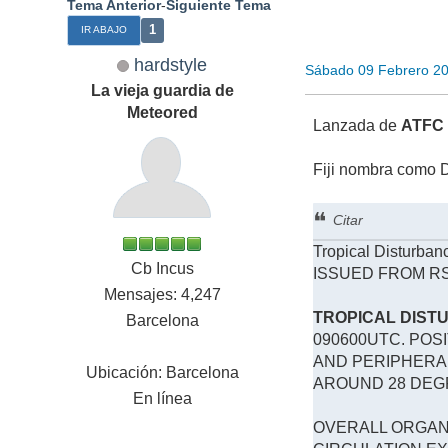
Tema Anterior
-
Siguiente Tema
1
IR ABAJO
hardstyle
Sábado 09 Febrero 2
La vieja guardia de
Meteored
Lanzada de
ATF
Fiji nombra como D
Citar
Tropical Disturba
Cb Incus
ISSUED FROM RSM
Mensajes: 4,247
TROPICAL DIST
Barcelona
090600UTC. POS
AND PERIPHERAL
Ubicación: Barcelona
AROUND 28 DEG
En línea
OVERALL ORGANI