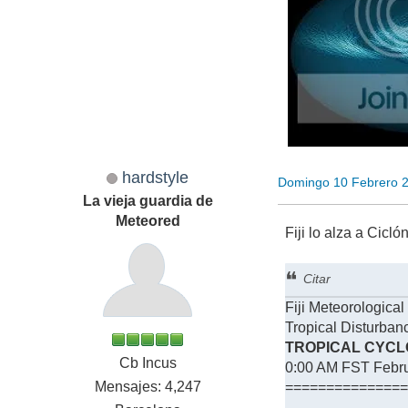
hardstyle
Domingo 10 Febrero 
La vieja guardia de
Meteored
Fiji lo alza a Cicló
Citar
Fiji Meteorological
Tropical Disturban
TROPICAL CYCLO
Cb Incus
0:00 AM FST Febru
Mensajes: 4,247
==============