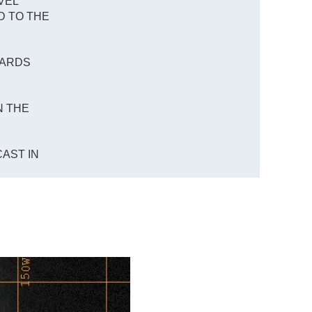
VEL
D TO THE
WARDS
N THE
AST IN