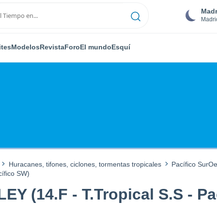
Madr
Madri
ites
Modelos
Revista
Foro
El mundo
Esquí
Huracanes, tifones, ciclones, tormentas tropicales
Pacífico SurO
cífico SW)
EY (14.F - T.Tropical S.S - P