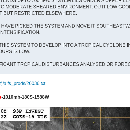
TENDS UPTO 700HPA. SYSTEM LIES UNDER A UPPER LE
W TO MODERATE SHEARED ENVIRONMENT. OUTFLOW GOO
T BUT RESTRICTED ELSEWHERE.
 HAVE PICKED THE SYSTEM AND MOVE IT SOUTHEAST
NTENSIFICATION.
THIS SYSTEM TO DEVELOP INTO A TROPICAL CYCLONE I
OURS IS LOW.
IFICANT TROPICAL DISTURBANCES ANALYSED OR FOREC
fj/aifs_prods/20036.txt
s
-1010mb-180S-1588W