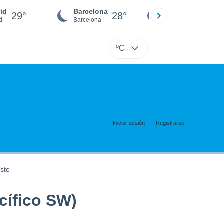
id
Barcelona
Sevilla
29°
28°
27°
d
Barcelona
Sevilla
ºC
Iniciar sesión
Registrarse
este
acífico SW)