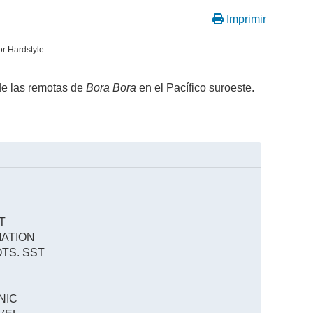
Imprimir
r Hardstyle
 de las remotas de
Bora Bora
en el Pacífico suroeste.
T
MATION
TS. SST
NIC