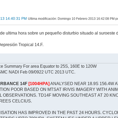
013 14:40:31 PM
Ultima modificación
: Domingo 10 Febrero 2013 16:42:08 PM po
C
de ultima hora sobre un pequeño disturbio situado al suroeste
epresión Tropical 14.F.
nce Summary For area Equator to 25S, 160E to 120W
C NADI Feb 09/0922 UTC 2013 UTC.
URBANCE 14F
[1004HPA]
ANALYSED NEAR 18.9S 156.4W A
ITION POOR BASED ON MTSAT IR/VIS IMAGERY WITH ANI
 OBSERVATIONS. TD14F MOVING SOUTHEAST AT 20 KNO
REES CELCIUS.
SATION HAS IMPROVED IN THE PAST 24 HOURS. CYCLO