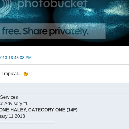
2013 16:45:08 PM
n Tropical...
 Services
ce Advisory #6
NE HALEY, CATEGORY ONE (14F)
ary 11 2013
======================