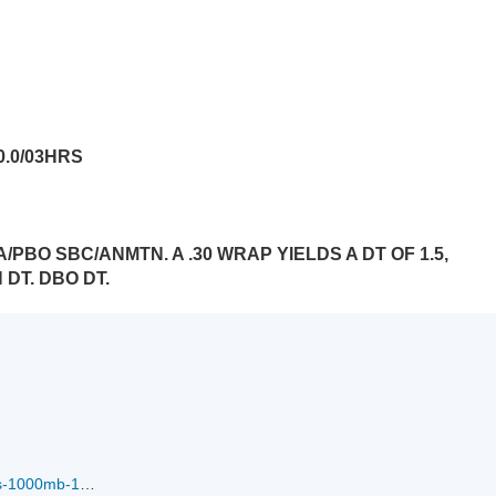
0.0/03HRS
/PBO SBC/ANMTN. A .30 WRAP YIELDS A DT OF 1.5,
 DT. DBO DT.
avn90PINVEST.30kts-1000mb-188S-1759W_05-01-2014.jpg