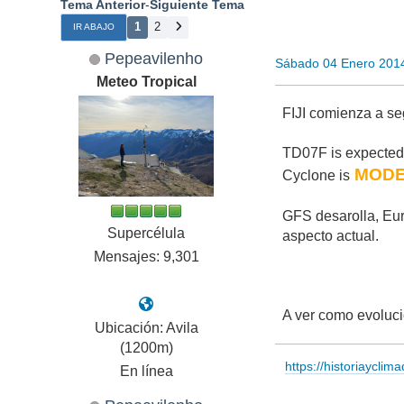
Tema Anterior
-
Siguiente Tema
1
2
IR ABAJO
Pepeavilenho
Sábado 04 Enero 201
Meteo Tropical
FIJI comienza a seg
TD07F is expected t
MODE
Cyclone is
GFS desarolla, Eur
Supercélula
aspecto actual.
Mensajes: 9,301
A ver como evoluci
Ubicación: Avila
(1200m)
https://historiayclim
En línea