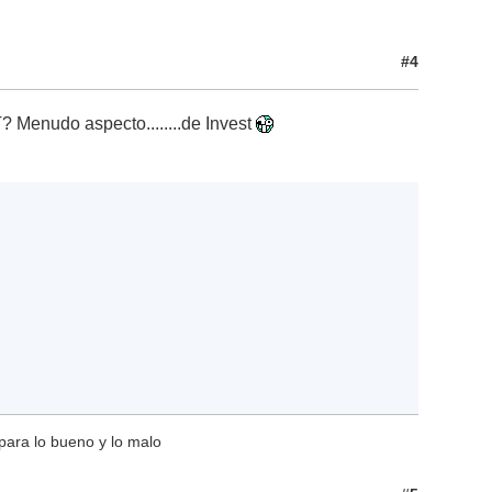
#4
 Menudo aspecto........de Invest
para lo bueno y lo malo