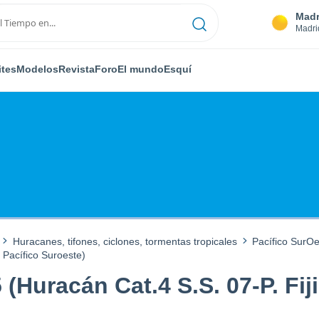
Madr
Madri
ites
Modelos
Revista
Foro
El mundo
Esquí
Huracanes, tifones, ciclones, tormentas tropicales
Pacífico SurO
. Pacífico Suroeste)
 (Huracán Cat.4 S.S. 07-P. Fij