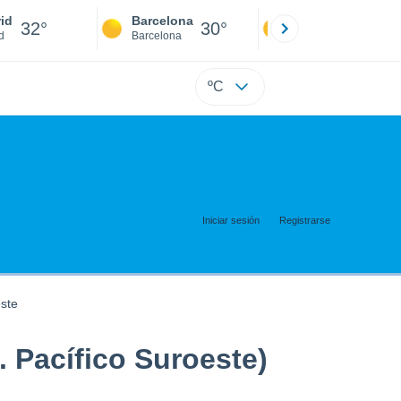
id
Barcelona
Sevilla
32°
30°
34°
d
Barcelona
Sevilla
ºC
Iniciar sesión
Registrarse
este
i. Pacífico Suroeste)