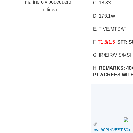
marinero y bodeguero
C. 18.8S
En línea
D. 176.1W
E. FIVE/MTSAT
F.
T1.5/1.5
STT: S
G. IR/EIR/VIS/MSI
H.
REMARKS: 40A
PT AGREES WITH