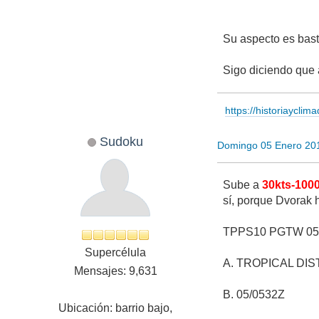
Su aspecto es bast
Sigo diciendo que a
https://historiayclim
Sudoku
Domingo 05 Enero 20
Sube a
30kts-100
sí, porque Dvorak 
TPPS10 PGTW 05
Supercélula
A. TROPICAL DIS
Mensajes: 9,631
B. 05/0532Z
Ubicación: barrio bajo,