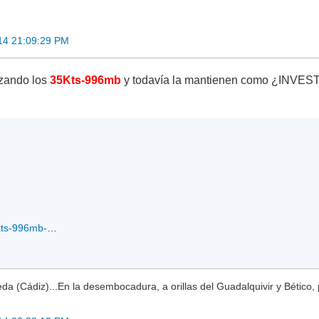
14 21:09:29 PM
nzando los
35Kts-996mb
y todavía la mantienen como ¿INVEST?
Vis_90PINVEST_35kts-996mb-190S-1754W_05-01-2014.jpg
a (Cádiz)...En la desembocadura, a orillas del Guadalquivir y Bético, 