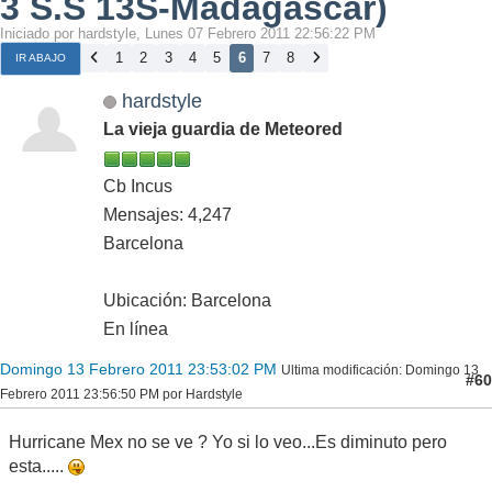
3 S.S 13S-Madagascar)
Iniciado por hardstyle, Lunes 07 Febrero 2011 22:56:22 PM
1
2
3
4
5
6
7
8
IR ABAJO
hardstyle
La vieja guardia de Meteored
Cb Incus
Mensajes: 4,247
Barcelona
Ubicación: Barcelona
En línea
Domingo 13 Febrero 2011 23:53:02 PM
Ultima modificación
: Domingo 13
#60
Febrero 2011 23:56:50 PM por Hardstyle
Hurricane Mex no se ve ? Yo si lo veo...Es diminuto pero
esta.....