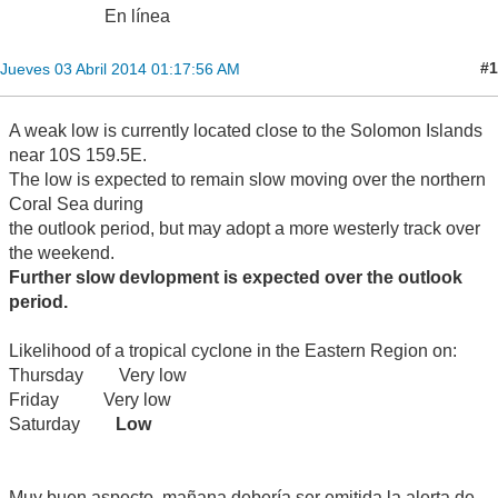
En línea
#1
Jueves 03 Abril 2014 01:17:56 AM
A weak low is currently located close to the Solomon Islands
near 10S 159.5E.
The low is expected to remain slow moving over the northern
Coral Sea during
the outlook period, but may adopt a more westerly track over
the weekend.
Further slow devlopment is expected over the outlook
period.
Likelihood of a tropical cyclone in the Eastern Region on:
Thursday Very low
Friday Very low
Saturday
Low
Muy buen aspecto, mañana debería ser emitida la alerta de