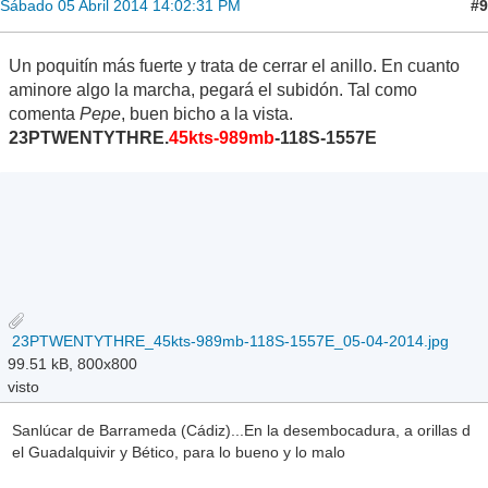
#9
Sábado 05 Abril 2014 14:02:31 PM
Un poquitín más fuerte y trata de cerrar el anillo. En cuanto
aminore algo la marcha, pegará el subidón. Tal como
comenta
Pepe
, buen bicho a la vista.
23PTWENTYTHRE.
45kts-989mb
-118S-1557E
23PTWENTYTHRE_45kts-989mb-118S-1557E_05-04-2014.jpg
99.51 kB, 800x800
visto
Sanlúcar de Barrameda (Cádiz)...En la desembocadura, a orillas d
el Guadalquivir y Bético, para lo bueno y lo malo