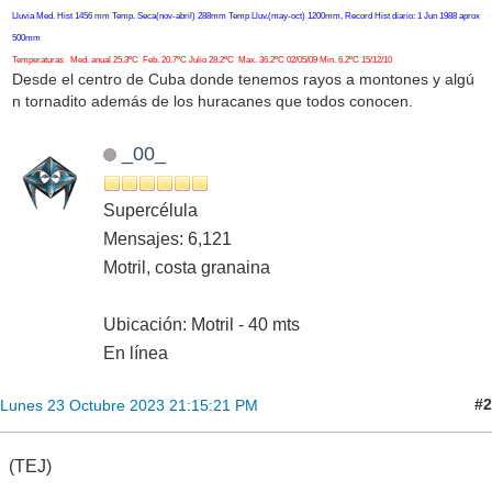
Lluvia Med. Hist 1456 mm Temp. Seca(nov-abril) 288mm Temp Lluv.(may-oct) 1200mm, Record Hist diario: 1 Jun 1988 aprox
500mm
Temperaturas Med. anual 25.3ºC Feb. 20.7ºC Julio 28.2ºC Max. 36.2ºC 02/05/09 Min. 6.2ºC 15/12/10
Desde el centro de Cuba donde tenemos rayos a montones y algú
n tornadito además de los huracanes que todos conocen.
_00_
Supercélula
Mensajes: 6,121
Motril, costa granaina
Ubicación: Motril - 40 mts
En línea
#2
Lunes 23 Octubre 2023 21:15:21 PM
(TEJ)