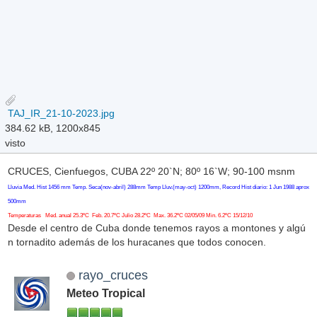
TAJ_IR_21-10-2023.jpg
384.62 kB, 1200x845
visto
CRUCES, Cienfuegos, CUBA 22º 20`N; 80º 16`W; 90-100 msnm
Lluvia Med. Hist 1456 mm Temp. Seca(nov-abril) 288mm Temp Lluv.(may-oct) 1200mm, Record Hist diario: 1 Jun 1988 aprox
500mm
Temperaturas Med. anual 25.3ºC Feb. 20.7ºC Julio 28.2ºC Max. 36.2ºC 02/05/09 Min. 6.2ºC 15/12/10
Desde el centro de Cuba donde tenemos rayos a montones y algú
n tornadito además de los huracanes que todos conocen.
rayo_cruces
Meteo Tropical