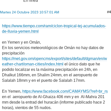
En línea
#4
Martes 24 Octubre 2023 10:57:01 AM
https://www.tiempo.com/ram/ciclon-tropical-tej-acumulados-
de-lluvia-yemen.html
en Yemen y en Omán,
En los servicios meteorológicos de Omán no hay datos de
precipitación
https://met.gov.om/opencms/export/sites/default/dgman/en/w
eather-chart/oman-cities/index.html
el único dato que he
podido localizar es la máxima precipitación en 24h, en
Dhalkut 166mm, en Shalim 24mm, en el aeropuerto de
Salalah 18mm y en el puerto de Salalah 17mm.
En Yemen,
https://www.facebook.com/CAMAYMS/?ref=br_rs
en el aeropuerto de Al-Ghaiza 406 mm y en Al-Mahra 201
mm desde la entrad del huracán (informe publicado hace 2
horas), vientos de 55 nudos.