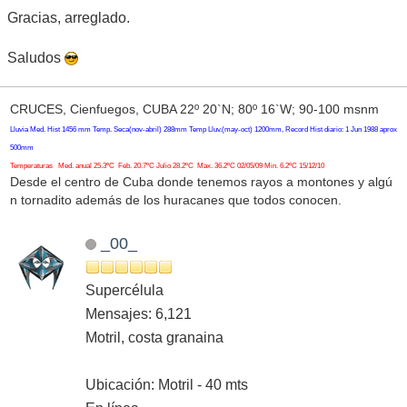
Gracias, arreglado.
Saludos
CRUCES, Cienfuegos, CUBA 22º 20`N; 80º 16`W; 90-100 msnm
Lluvia Med. Hist 1456 mm Temp. Seca(nov-abril) 288mm Temp Lluv.(may-oct) 1200mm, Record Hist diario: 1 Jun 1988 aprox
500mm
Temperaturas Med. anual 25.3ºC Feb. 20.7ºC Julio 28.2ºC Max. 36.2ºC 02/05/09 Min. 6.2ºC 15/12/10
Desde el centro de Cuba donde tenemos rayos a montones y algú
n tornadito además de los huracanes que todos conocen.
_00_
Supercélula
Mensajes: 6,121
Motril, costa granaina
Ubicación: Motril - 40 mts