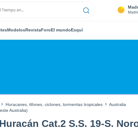
Madr
Madri
ites
Modelos
Revista
Foro
El mundo
Esquí
Huracanes, tifones, ciclones, tormentas tropicales
Australia
ste Australia)
uracán Cat.2 S.S. 19-S. Noro