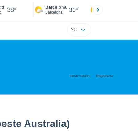
id
Barcelona
Sevilla
38°
30°
41°
d
Barcelona
Sevilla
ºC
Iniciar sesión
Registrarse
este Australia)