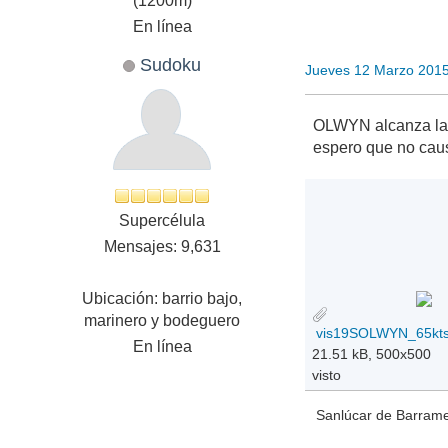
(1200m)
En línea
Sudoku
Jueves 12 Marzo 201
OLWYN alcanza l
espero que no ca
Supercélula
Mensajes: 9,631
Ubicación: barrio bajo,
marinero y bodeguero
En línea
21.51 kB, 500x500
visto
Sanlúcar de Barramed