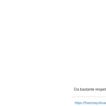
Da bastante respe
https://historiayclim