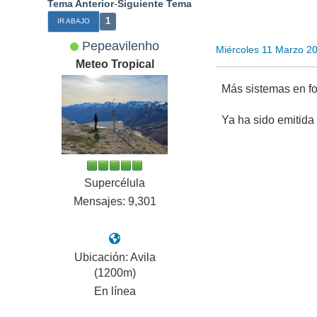
Tema Anterior
-
Siguiente Tema
1
IR ABAJO
Pepeavilenho
Miércoles 11 Marzo 2
Meteo Tropical
Más sistemas en fo
Ya ha sido emitida 
Supercélula
Mensajes: 9,301
Ubicación: Avila
(1200m)
En línea