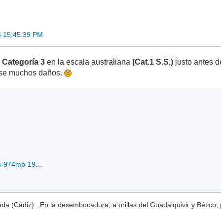
5 15:45:39 PM
a
Categoría 3
en la escala australiana
(Cat.1 S.S.)
justo antes d
use muchos daños.
vis19SOLWYN_65kts-974mb-198S-1148E_12-03-2015.jpg
a (Cádiz)...En la desembocadura, a orillas del Guadalquivir y Bético, 