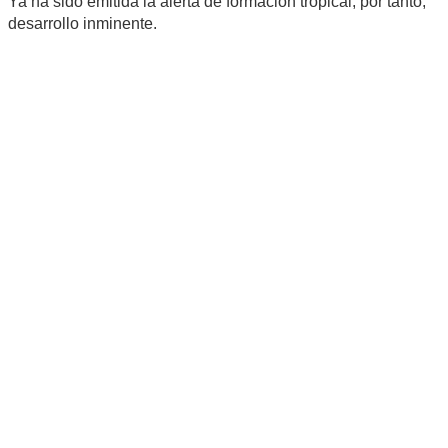
Ya ha sido emitida la alerta de formación tropical, por tanto,
desarrollo inminente.