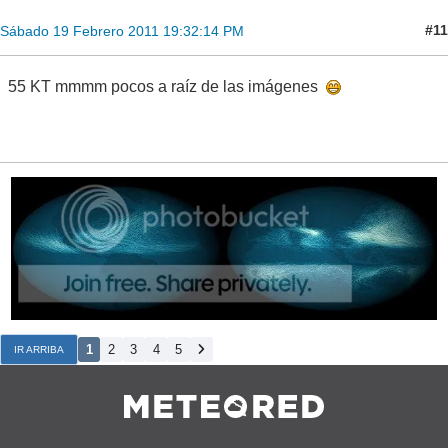
#11
Sábado 19 Febrero 2011 19:32:14 PM
55 KT mmmm pocos a raíz de las imágenes
1
2
3
4
5
IR ARRIBA