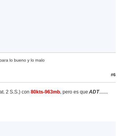
para lo bueno y lo malo
#6
at. 2 S.S.) con
80kts-963mb
, pero es que
ADT
.......