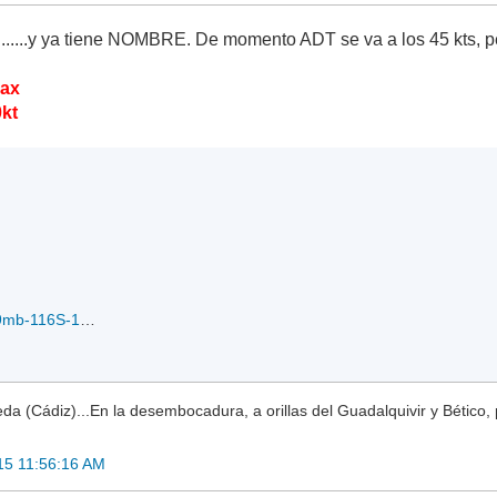
.......y ya tiene NOMBRE. De momento ADT se va a los 45 kts, 
max
0kt
rb12PLAM.45kts-989mb-116S-1389E_17-02-2015.gif
a (Cádiz)...En la desembocadura, a orillas del Guadalquivir y Bético, 
15 11:56:16 AM