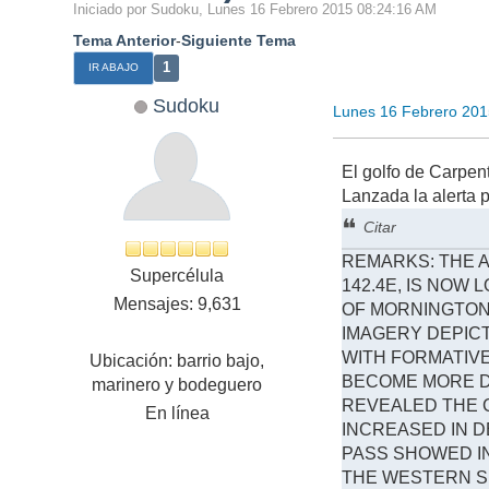
Iniciado por Sudoku, Lunes 16 Febrero 2015 08:24:16 AM
Tema Anterior
-
Siguiente Tema
1
IR ABAJO
Sudoku
Lunes 16 Febrero 201
El golfo de Carpen
Lanzada la alerta p
Citar
REMARKS: THE 
Supercélula
142.4E, IS NOW 
Mensajes: 9,631
OF MORNINGTON 
IMAGERY DEPICT
WITH FORMATIV
Ubicación: barrio bajo,
BECOME MORE DE
marinero y bodeguero
REVEALED THE C
En línea
INCREASED IN D
PASS SHOWED I
THE WESTERN SE