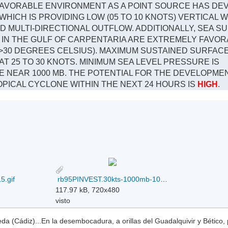
FAVORABLE ENVIRONMENT AS A POINT SOURCE HAS DE
WHICH IS PROVIDING LOW (05 TO 10 KNOTS) VERTICAL 
 MULTI-DIRECTIONAL OUTFLOW. ADDITIONALLY, SEA S
IN THE GULF OF CARPENTARIA ARE EXTREMELY FAVOR
>30 DEGREES CELSIUS). MAXIMUM SUSTAINED SURFAC
AT 25 TO 30 KNOTS. MINIMUM SEA LEVEL PRESSURE IS
E NEAR 1000 MB. THE POTENTIAL FOR THE DEVELOPMEN
OPICAL CYCLONE WITHIN THE NEXT 24 HOURS IS
HIGH
.
5.gif
rb95PINVEST.30kts-1000mb-108S-1398E_16-02-2015.gif
117.97 kB, 720x480
visto
a (Cádiz)...En la desembocadura, a orillas del Guadalquivir y Bético, 