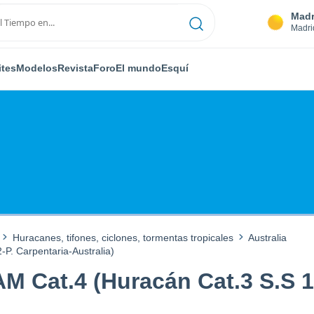
Madr
Madri
ites
Modelos
Revista
Foro
El mundo
Esquí
Huracanes, tifones, ciclones, tormentas tropicales
Australia
-P. Carpentaria-Australia)
AM Cat.4 (Huracán Cat.3 S.S 1