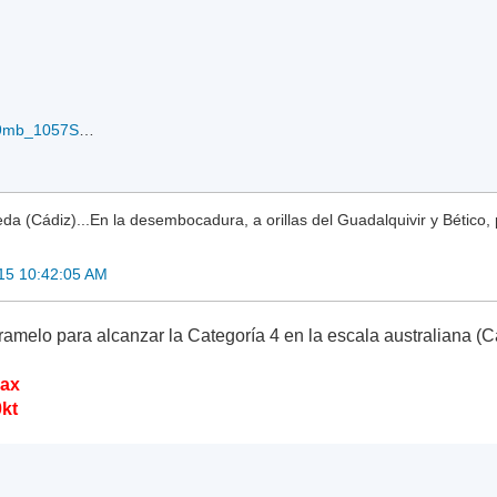
rb12PLAM.85kts-969mb_1057S-1363E_18-02-2015.gif
a (Cádiz)...En la desembocadura, a orillas del Guadalquivir y Bético, 
15 10:42:05 AM
amelo para alcanzar la Categoría 4 en la escala australiana (C
max
0kt