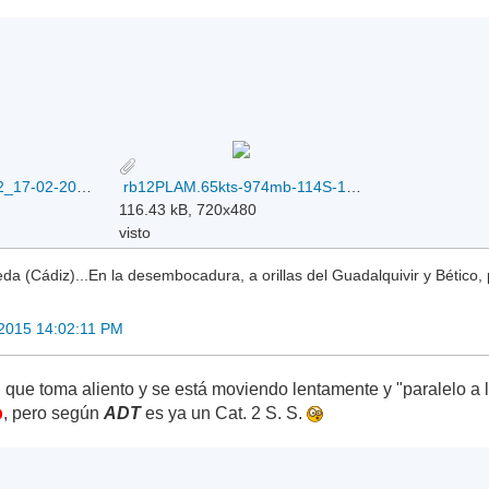
IDD65001_LAM-Cat2_17-02-2015.png
rb12PLAM.65kts-974mb-114S-1382E_17-02-2015.gif
116.43 kB, 720x480
visto
a (Cádiz)...En la desembocadura, a orillas del Guadalquivir y Bético, 
 2015 14:02:11 PM
que toma aliento y se está moviendo lentamente y "paralelo a
b
, pero según
ADT
es ya un Cat. 2 S. S.