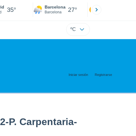
id
Barcelona
Sevilla
35°
27°
36°
d
Barcelona
Sevilla
ºC
Iniciar sesión
Registrarse
2-P. Carpentaria-