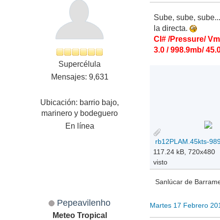
Sube, sube, sube..
la directa.
CI# /Pressure/ V
3.0 / 998.9mb/ 45.
Supercélula
Mensajes: 9,631
Ubicación: barrio bajo,
marinero y bodeguero
En línea
117.24 kB, 720x480
visto
Sanlúcar de Barramed
Pepeavilenho
Martes 17 Febrero 20
Meteo Tropical