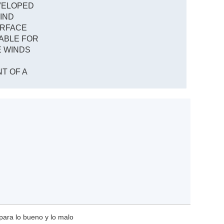
VELOPED
WIND
URFACE
ABLE FOR
E WINDS
T OF A
para lo bueno y lo malo