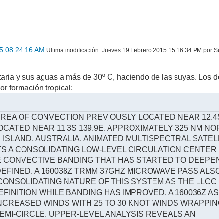
5 08:24:16 AM
Ultima modificación
: Jueves 19 Febrero 2015 15:16:34 PM por 
taria y sus aguas a más de 30º C, haciendo de las suyas. Los
or formación tropical:
AREA OF CONVECTION PREVIOUSLY LOCATED NEAR 12.4
LOCATED NEAR 11.3S 139.9E, APPROXIMATELY 325 NM N
ISLAND, AUSTRALIA. ANIMATED MULTISPECTRAL SATEL
S A CONSOLIDATING LOW-LEVEL CIRCULATION CENTER 
E CONVECTIVE BANDING THAT HAS STARTED TO DEEPE
FINED. A 160038Z TRMM 37GHZ MICROWAVE PASS ALS
ONSOLIDATING NATURE OF THIS SYSTEM AS THE LLCC
EFINITION WHILE BANDING HAS IMPROVED. A 160036Z A
NCREASED WINDS WITH 25 TO 30 KNOT WINDS WRAPPI
MI-CIRCLE. UPPER-LEVEL ANALYSIS REVEALS AN