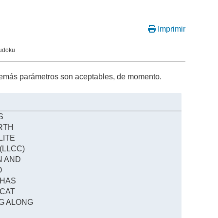
Imprimir
Sudoku
 demás parámetros son aceptables, de momento.
S
ORTH
LITE
(LLCC)
N AND
O
 HAS
SCAT
NG ALONG