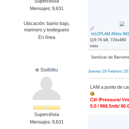
Supercélula
Mensajes: 9,631
Ubicación: barrio bajo,
marinero y bodeguero
En línea
119.76 kB, 720x480
visto
Sanlúcar de Barramed
Sudoku
Jueves 19 Febrero 20
LAM a punto de car
CI# /Pressure/ V
5.0 / 966.5mb/ 90.
Supercélula
Mensajes: 9,631