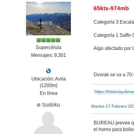
65kts-974mb
Categoría 3 Escala
Categoría 1 Saffir
Supercélula
Algo afectado por la
Mensajes: 9,301
Dvorak se va a 70-
Ubicación: Avila
(1200m)
https://historiayclim
En línea
Sudoku
Martes 17 Febrero 20
BUREAU prevee que 
el horno para boll