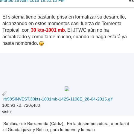
#2
Martes 28 Abril 2015 19:30:10 PM
El sistema tiene bastante prisa en formalizar su desarrollo,
alcanzando en estos momentos casi fuerza de Tormenta
Tropical, con
30 kts-1001 mb
. El JTWC aún no ha
actualizado y como tarde mucho, cuando lo haga estará ya
hasta nombrado.
rb98SINVEST.30kts-1001mb-142S-1106E_28-04-2015.gif
100.93 kB, 720x480
visto
Sanlúcar de Barrameda (Cádiz)...En la desembocadura, a orillas d
el Guadalquivir y Bético, para lo bueno y lo malo