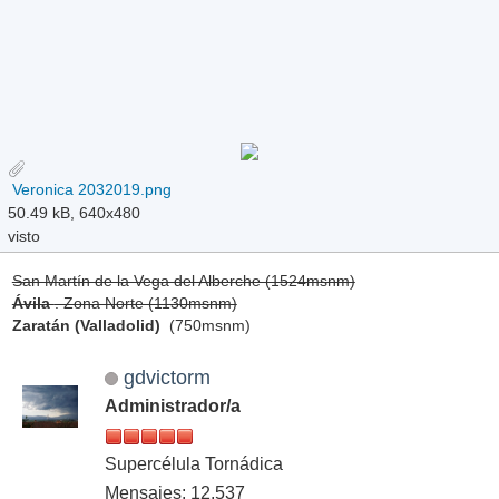
Veronica 2032019.png
50.49 kB, 640x480
visto
San Martín de la Vega del Alberche (1524msnm)
Ávila
. Zona Norte (1130msnm)
Zaratán (Valladolid)
(750msnm)
gdvictorm
Administrador/a
Supercélula Tornádica
Mensajes: 12,537