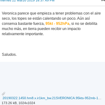
#4
Viernes 22 Marzo 2019 16:37:49 PM
Veronica parece que empieza a tener problemas con el aire
seco, los topes se están calentando un poco. Aún así
conserva bastante fuerza,
95kt - 952hPa
, si no se debilita
mucho más, en tierra pueden recibir un impacto
relativamente importante.
Saludos.
20190322.1450.hm8.x.ir1km_bw.21SVERONICA.95kts-952mb-181S-1168E.100pc.jpg
173.26 kB, 1024x1024