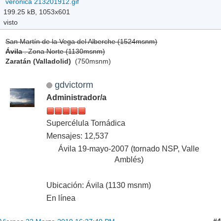
veronica 213201912.gif
199.25 kB, 1053x601
visto
San Martín de la Vega del Alberche (1524msnm)
Ávila
. Zona Norte (1130msnm)
Zaratán (Valladolid)
(750msnm)
gdvictorm
Administrador/a
Supercélula Tornádica
Mensajes: 12,537
Ávila 19-mayo-2007 (tornado NSP, Valle
Amblés)
Ubicación: Ávila (1130 msnm)
En línea