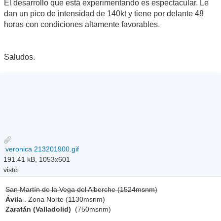
El desarrollo que está experimentando es espectacular. Le
dan un pico de intensidad de 140kt y tiene por delante 48
horas con condiciones altamente favorables.
Saludos.
veronica 213201900.gif
191.41 kB, 1053x601
visto
San Martín de la Vega del Alberche (1524msnm)
Ávila
. Zona Norte (1130msnm)
Zaratán (Valladolid)
(750msnm)