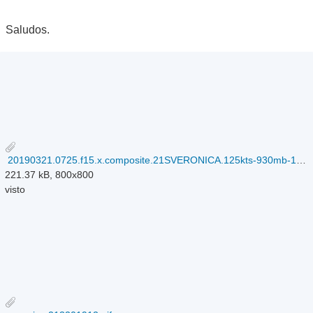
Saludos.
20190321.0725.f15.x.composite.21SVERONICA.125kts-930mb-168S-1174E.089pc.jpg
221.37 kB, 800x800
visto