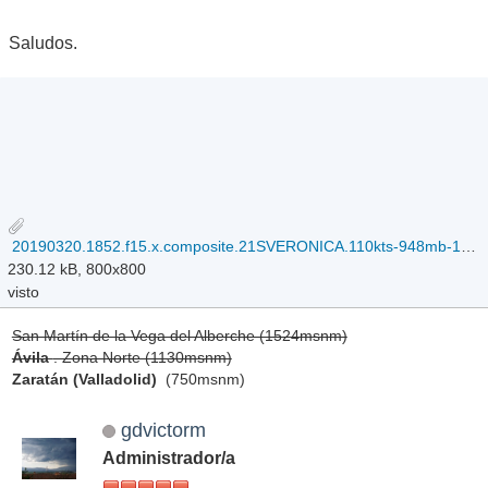
Saludos.
20190320.1852.f15.x.composite.21SVERONICA.110kts-948mb-159S-1176E.077pc.jpg
230.12 kB, 800x800
visto
San Martín de la Vega del Alberche (1524msnm)
Ávila
. Zona Norte (1130msnm)
Zaratán (Valladolid)
(750msnm)
gdvictorm
Administrador/a