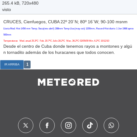
265.4 kB, 720x480
visto
CRUCES, Cienfuegos, CUBA 22º 20`N; 80º 16`W; 90-100 msnm
Lluvia Med. Hist 1456 mm Temp. Seca(nov-abril) 288mm Temp Lluv.(may-oct) 1200mm, Record Hist diario: 1 Jun 1988 aprox
500mm
Temperaturas Med. anual 25.3ºC Feb. 20.7ºC Julio 28.2ºC Max. 36.2ºC 02/05/09 Min. 6.2ºC 15/12/10
Desde el centro de Cuba donde tenemos rayos a montones y algú
n tornadito además de los huracanes que todos conocen.
1
IR ARRIBA