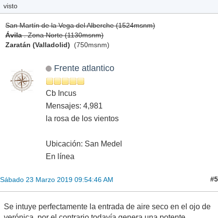
visto
San Martín de la Vega del Alberche (1524msnm)
Ávila
. Zona Norte (1130msnm)
Zaratán (Valladolid)
(750msnm)
Frente atlantico
Cb Incus
Mensajes: 4,981
la rosa de los vientos
Ubicación: San Medel
En línea
#5
Sábado 23 Marzo 2019 09:54:46 AM
Se intuye perfectamente la entrada de aire seco en el ojo de
verónica, por el contrario todavía genera una potente