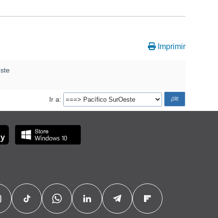
Imprimir
este
Ir a