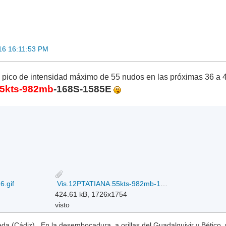
16 16:11:53 PM
 pico de intensidad máximo de 55 nudos en las próximas 36 a 
5kts-982mb
-168S-1585E
.gif
Vis.12PTATIANA.55kts-982mb-168S-1585E_11-02-2016.jpg
424.61 kB, 1726x1754
visto
a (Cádiz)...En la desembocadura, a orillas del Guadalquivir y Bético, 