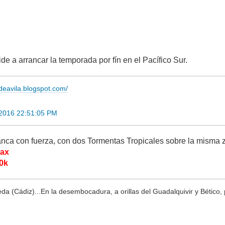
e a arrancar la temporada por fín en el Pacífico Sur.
adeavila.blogspot.com/
 2016 22:51:05 PM
ranca con fuerza, con dos Tormentas Tropicales sobre la mism
max
.0k
a (Cádiz)...En la desembocadura, a orillas del Guadalquivir y Bético, 