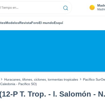
Madr
Madri
ites
Modelos
Revista
Foro
El mundo
Esquí
Huracanes, tifones, ciclones, tormentas tropicales
Pacífico SurO
 Caledonia - Pacífico SO)
2-P T. Trop. - l. Salomón - N