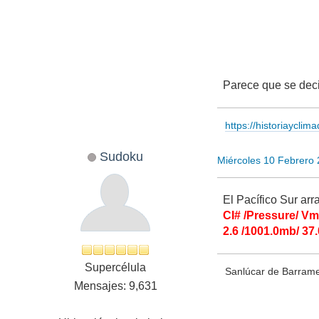
Parece que se decid
https://historiayclim
Sudoku
Miércoles 10 Febrero
El Pacífico Sur ar
CI# /Pressure/ V
2.6 /1001.0mb/ 37
Supercélula
Sanlúcar de Barramed
Mensajes: 9,631