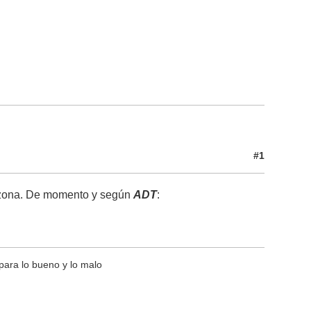
#1
a zona. De momento y según
ADT
:
para lo bueno y lo malo