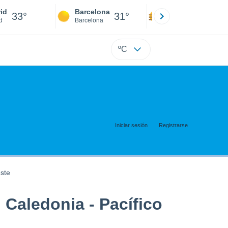
id
Barcelona
Sevilla
33°
31°
35°
d
Barcelona
Sevilla
ºC
Iniciar sesión
Registrarse
este
. Caledonia - Pacífico