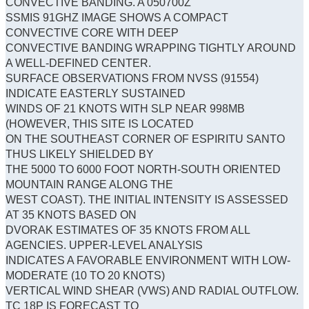
CONVECTIVE BANDING. A 050700Z
SSMIS 91GHZ IMAGE SHOWS A COMPACT
CONVECTIVE CORE WITH DEEP
CONVECTIVE BANDING WRAPPING TIGHTLY AROUND
A WELL-DEFINED CENTER.
SURFACE OBSERVATIONS FROM NVSS (91554)
INDICATE EASTERLY SUSTAINED
WINDS OF 21 KNOTS WITH SLP NEAR 998MB
(HOWEVER, THIS SITE IS LOCATED
ON THE SOUTHEAST CORNER OF ESPIRITU SANTO
THUS LIKELY SHIELDED BY
THE 5000 TO 6000 FOOT NORTH-SOUTH ORIENTED
MOUNTAIN RANGE ALONG THE
WEST COAST). THE INITIAL INTENSITY IS ASSESSED
AT 35 KNOTS BASED ON
DVORAK ESTIMATES OF 35 KNOTS FROM ALL
AGENCIES. UPPER-LEVEL ANALYSIS
INDICATES A FAVORABLE ENVIRONMENT WITH LOW-
MODERATE (10 TO 20 KNOTS)
VERTICAL WIND SHEAR (VWS) AND RADIAL OUTFLOW.
TC 18P IS FORECAST TO