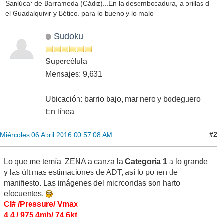
Sanlúcar de Barrameda (Cádiz)...En la desembocadura, a orillas d
el Guadalquivir y Bético, para lo bueno y lo malo
Sudoku
Supercélula
Mensajes: 9,631
Ubicación: barrio bajo, marinero y bodeguero
En línea
#2
Miércoles 06 Abril 2016 00:57:08 AM
Lo que me temía. ZENA alcanza la
Categoría 1
a lo grande
y las últimas estimaciones de ADT, así lo ponen de
manifiesto. Las imágenes del microondas son harto
elocuentes.
CI# /Pressure/ Vmax
4.4 / 975.4mb/ 74.6kt