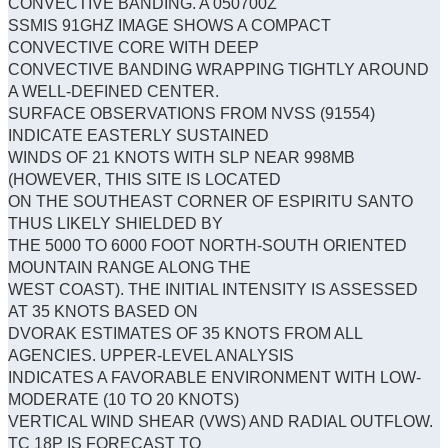
CONVECTIVE BANDING. A 050700Z
SSMIS 91GHZ IMAGE SHOWS A COMPACT
CONVECTIVE CORE WITH DEEP
CONVECTIVE BANDING WRAPPING TIGHTLY AROUND
A WELL-DEFINED CENTER.
SURFACE OBSERVATIONS FROM NVSS (91554)
INDICATE EASTERLY SUSTAINED
WINDS OF 21 KNOTS WITH SLP NEAR 998MB
(HOWEVER, THIS SITE IS LOCATED
ON THE SOUTHEAST CORNER OF ESPIRITU SANTO
THUS LIKELY SHIELDED BY
THE 5000 TO 6000 FOOT NORTH-SOUTH ORIENTED
MOUNTAIN RANGE ALONG THE
WEST COAST). THE INITIAL INTENSITY IS ASSESSED
AT 35 KNOTS BASED ON
DVORAK ESTIMATES OF 35 KNOTS FROM ALL
AGENCIES. UPPER-LEVEL ANALYSIS
INDICATES A FAVORABLE ENVIRONMENT WITH LOW-
MODERATE (10 TO 20 KNOTS)
VERTICAL WIND SHEAR (VWS) AND RADIAL OUTFLOW.
TC 18P IS FORECAST TO