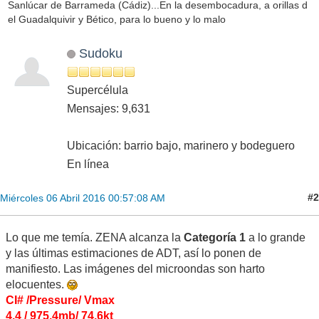
Sanlúcar de Barrameda (Cádiz)...En la desembocadura, a orillas d
el Guadalquivir y Bético, para lo bueno y lo malo
Sudoku
Supercélula
Mensajes: 9,631
Ubicación: barrio bajo, marinero y bodeguero
En línea
#2
Miércoles 06 Abril 2016 00:57:08 AM
Lo que me temía. ZENA alcanza la
Categoría 1
a lo grande
y las últimas estimaciones de ADT, así lo ponen de
manifiesto. Las imágenes del microondas son harto
elocuentes.
CI# /Pressure/ Vmax
4.4 / 975.4mb/ 74.6kt