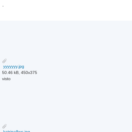
.
yyyyyyy.jpg
50.46 kB, 450x375
visto
katrina8wc.jpg