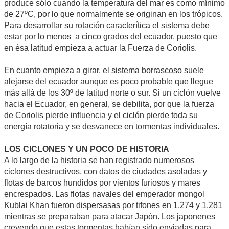
produce sólo cuando la temperatura del mar es como mínimo
de 27ºC, por lo que normalmente se originan en los trópicos.
Para desarrollar su rotación caracterítica el sistema debe
estar por lo menos a cinco grados del ecuador, puesto que
en ésa latitud empieza a actuar la Fuerza de Coriolis.
En cuanto empieza a girar, el sistema borrascoso suele
alejarse del ecuador aunque es poco probable que llegue
más allá de los 30º de latitud norte o sur. Si un ciclón vuelve
hacia el Ecuador, en general, se debilita, por que la fuerza
de Coriolis pierde influencia y el ciclón pierde toda su
energía rotatoria y se desvanece en tormentas individuales.
LOS CICLONES Y UN POCO DE HISTORIA
A lo largo de la historia se han registrado numerosos
ciclones destructivos, con datos de ciudades asoladas y
flotas de barcos hundidos por vientos furiosos y mares
encrespados. Las flotas navales del emperador mongol
Kublai Khan fueron dispersasas por tifones en 1.274 y 1.281
mientras se preparaban para atacar Japón. Los japonenes
creyendo que estas tormentas habían sido enviadas para