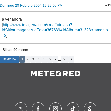
#11
Domingo 29 Febrero 2004 13:25:08 PM
a ver ahora
[
http://www.imagena.com/creaFoto.asp?
idSitio=Imagena&idFoto=367639&idAlbum=31323&tamanio
=2
]
Bilbao 90 msnm
...
1
2
3
4
5
6
7
68
IR ARRIBA