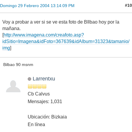
#10
Domingo 29 Febrero 2004 13:14:09 PM
Voy a probar a ver si se ve esta foto de BIlbao hoy por la
mañana.
[
http://www.imagena.com/creafoto.asp?
idSitio=Imagena&idFoto=367639&idAlbum=31323&tamanio/
img
]
Bilbao 90 msnm
Larrentxu
Cb Calvus
Mensajes: 1,031
Ubicación: Bizkaia
En línea