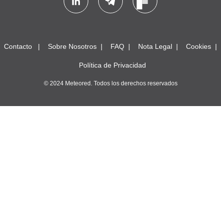
Contacto
Sobre Nosotros
FAQ
Nota Legal
Cookies
Política de Privacidad
© 2024 Meteored. Todos los derechos reservados
SMF 2.1.4 © 2023
,
Simple Machines
Reglas y Términos
Ir Arriba ▲