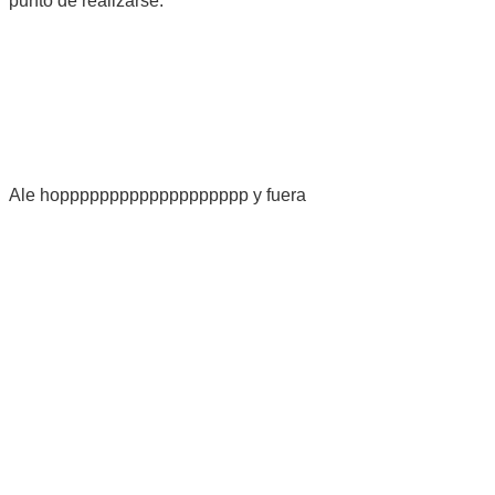
punto de realizarse.
Ale hoppppppppppppppppppp y fuera