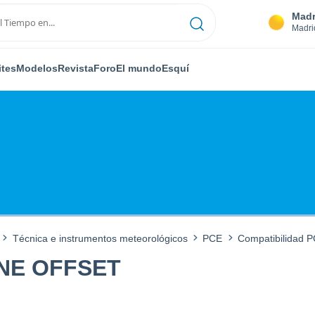
Madr
Madri
ites
Modelos
Revista
Foro
El mundo
Esquí
Técnica e instrumentos meteorológicos
PCE
Compatibilidad 
INE OFFSET