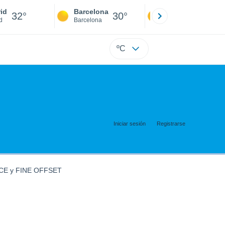
id
Barcelona
Sevilla
32°
30°
34°
d
Barcelona
Sevilla
ºC
Iniciar sesión
Registrarse
PCE y FINE OFFSET