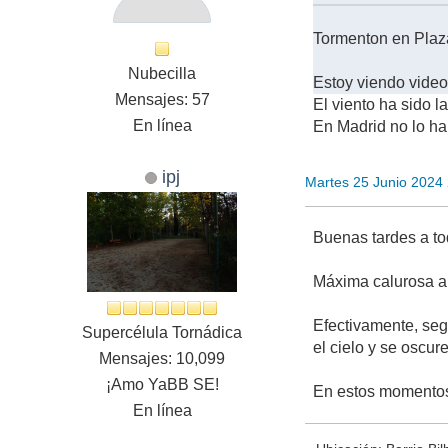
Tormenton en Plaza 
Nubecilla
Estoy viendo video
Mensajes: 57
El viento ha sido 
En línea
En Madrid no lo hab
ipj
Martes 25 Junio 2024
Buenas tardes a to
Máxima calurosa a
Efectivamente, se
Supercélula Tornádica
el cielo y se oscur
Mensajes: 10,099
¡Amo YaBB SE!
En estos momentos,
En línea