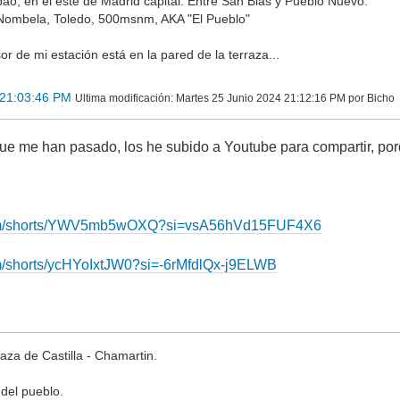
lbao, en el este de Madrid capital. Entre San Blas y Pueblo Nuevo.
Nombela, Toledo, 500msnm, AKA "El Pueblo"
r de mi estación está en la pared de la terraza...
 21:03:46 PM
Ultima modificación
: Martes 25 Junio 2024 21:12:16 PM por Bicho
ue me han pasado, los he subido a Youtube para compartir, por
.com/shorts/YWV5mb5wOXQ?si=vsA56hVd15FUF4X6
om/shorts/ycHYoIxtJW0?si=-6rMfdlQx-j9ELWB
za de Castilla - Chamartin.
 del pueblo.