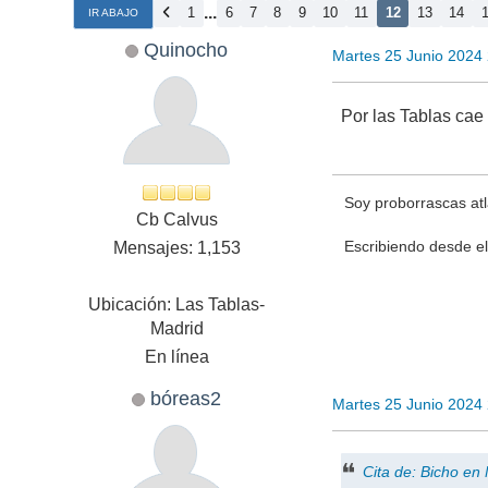
...
1
6
7
8
9
10
11
12
13
14
IR ABAJO
Quinocho
Martes 25 Junio 2024
Por las Tablas cae 
Soy proborrascas atl
Cb Calvus
Escribiendo desde el
Mensajes: 1,153
Ubicación: Las Tablas-
Madrid
En línea
bóreas2
Martes 25 Junio 2024
Cita de: Bicho en