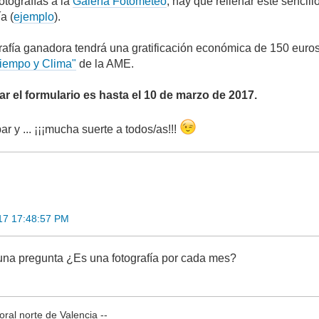
fotografías a la
Galería Fotometeo
, hay que rellenar este sencill
a (
ejemplo
).
ografía ganadora tendrá una gratificación económica de 150 euro
iempo y Clima"
de la AME.
ar el formulario es hasta el 10 de marzo de 2017.
ar y ... ¡¡¡mucha suerte a todos/as!!!
17 17:48:57 PM
na pregunta ¿Es una fotografía por cada mes?
oral norte de Valencia --