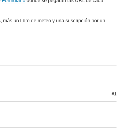
o
Formulario
donde se pegarán las URL de cada
s, más un libro de meteo y una suscripción por un
#1