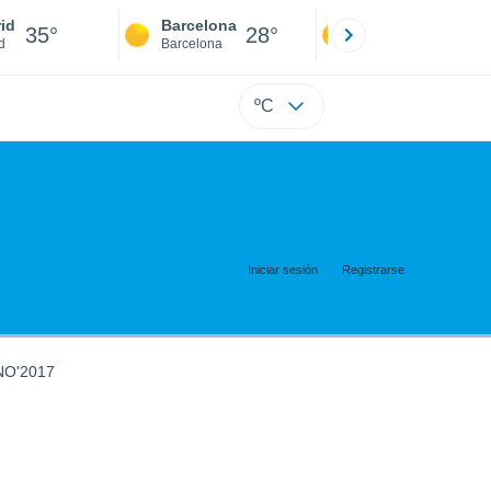
id
Barcelona
Sevilla
35°
28°
36°
d
Barcelona
Sevilla
ºC
Iniciar sesión
Registrarse
O'2017