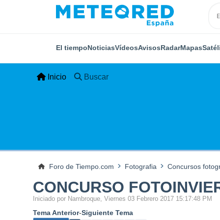
El tiempo
Noticias
Vídeos
Avisos
Radar
Mapas
Satél
Inicio
Buscar
Foro de Tiempo.com
Fotografia
Concursos fotogr
CONCURSO FOTOINVIER
Iniciado por Nambroque, Viernes 03 Febrero 2017 15:17:48 PM
Tema Anterior
-
Siguiente Tema