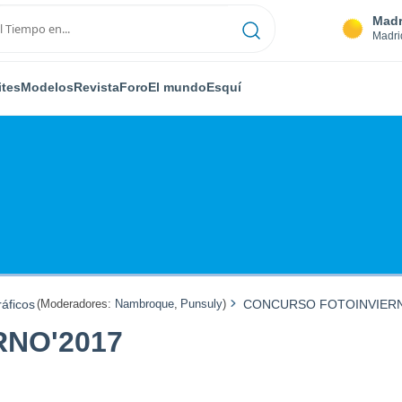
Madr
Madri
ites
Modelos
Revista
Foro
El mundo
Esquí
áficos
(Moderadores:
Nambroque
,
Punsuly
)
CONCURSO FOTOINVIERN
NO'2017