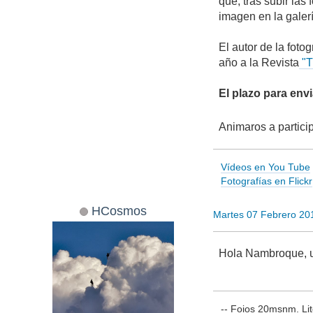
que, tras subir las 
imagen en la galerí
El autor de la fot
año a la Revista
"T
El plazo para envi
Animaros a particip
Vídeos en You Tube
Fotografías en Flickr
HCosmos
Martes 07 Febrero 20
Hola Nambroque, u
-- Foios 20msnm. Lit