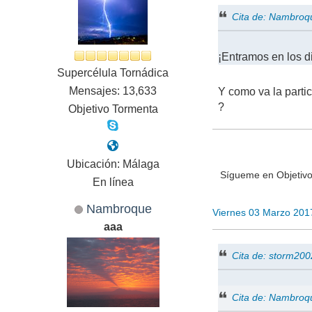
Cita de: Nambroq
¡Entramos en los d
Supercélula Tornádica
Mensajes: 13,633
Y como va la part
?
Objetivo Tormenta
Ubicación: Málaga
Sígueme en Objetivo
En línea
Nambroque
Viernes 03 Marzo 201
aaa
Cita de: storm20
Cita de: Nambroq