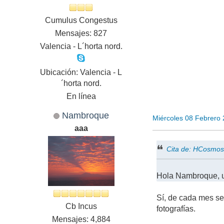
Cumulus Congestus
Mensajes: 827
Valencia - L´horta nord.
Ubicación: Valencia - L
´horta nord.
En línea
Nambroque
Miércoles 08 Febrero
aaa
Cita de: HCosmos
Hola Nambroque, u
Sí, de cada mes se
Cb Incus
fotografías.
Mensajes: 4,884