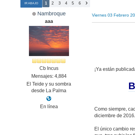
1
2
3
4
5
6
IR ABAJO
Nambroque
Viernes 03 Febrero 2
aaa
Cb Incus
¡Ya están publicada
Mensajes: 4,884
B
El Teide y su sombra
desde La Palma
En línea
Como siempre, cada
diciembre de 2016.
El único cambio re