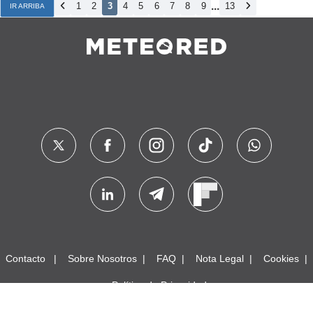
...
1
2
3
4
5
6
7
8
9
13
IR ARRIBA
Contacto
Sobre Nosotros
FAQ
Nota Legal
Cookies
Política de Privacidad
© 2024 Meteored. Todos los derechos reservados