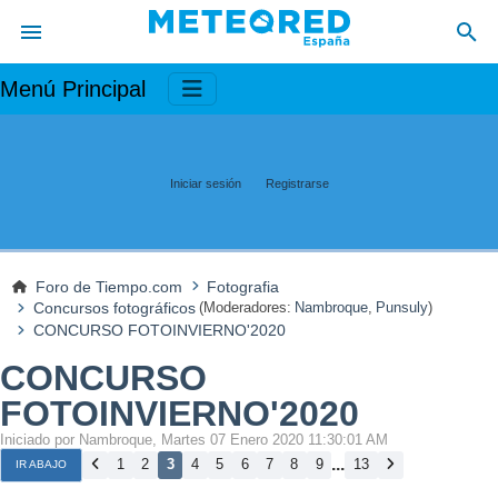
Menú Principal
Iniciar sesión
Registrarse
Foro de Tiempo.com
Fotografia
Concursos fotográficos
(Moderadores:
Nambroque
,
Punsuly
)
CONCURSO FOTOINVIERNO'2020
CONCURSO
FOTOINVIERNO'2020
Iniciado por Nambroque, Martes 07 Enero 2020 11:30:01 AM
...
1
2
3
4
5
6
7
8
9
13
IR ABAJO