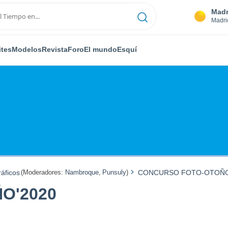
Madr
Madri
ites
Modelos
Revista
Foro
El mundo
Esquí
áficos
(Moderadores:
Nambroque
,
Punsuly
)
CONCURSO FOTO-OTOÑO
O'2020