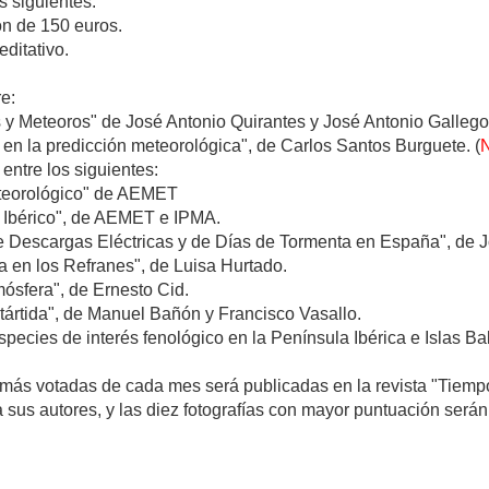
s siguientes:
ón de 150 euros.
ditativo.
re:
y Meteoros" de José Antonio Quirantes y José Antonio Gallego
 en la predicción meteorológica", de Carlos Santos Burguete. (
entre los siguientes:
teorológico" de AEMET
o Ibérico", de AEMET e IPMA.
e Descargas Eléctricas y de Días de Tormenta en España", de
 en los Refranes", de Luisa Hurtado.
mósfera", de Ernesto Cid.
ártida", de Manuel Bañón y Francisco Vasallo.
pecies de interés fenológico en la Península Ibérica e Islas B
 más votadas de cada mes será publicadas en la revista "Tiemp
a sus autores, y las diez fotografías con mayor puntuación serán