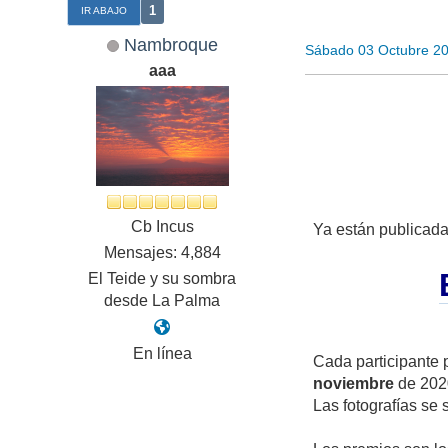
1
IR ABAJO
Nambroque
Sábado 03 Octubre 2
aaa
Cb Incus
Ya están publicada
Mensajes: 4,884
El Teide y su sombra
desde La Palma
En línea
Cada participante 
noviembre
de 202
Las fotografías se 