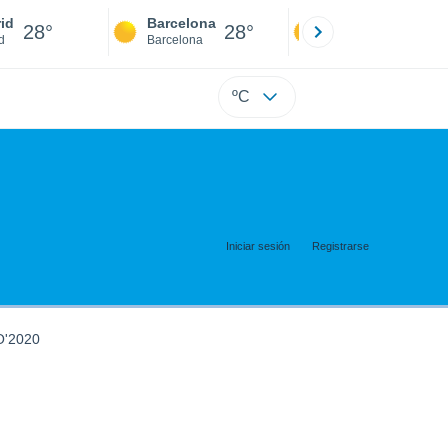
id
Barcelona
Sevilla
28°
28°
28°
d
Barcelona
Sevilla
ºC
Iniciar sesión
Registrarse
'2020