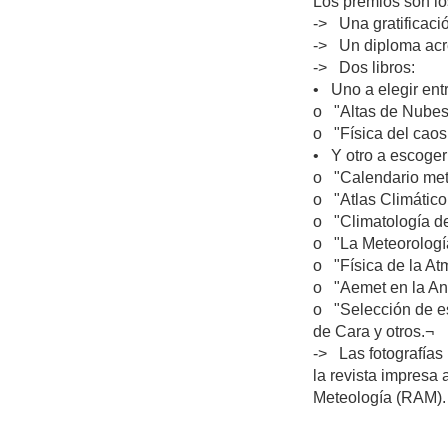
Los premios son lo
-> Una gratificaci
-> Un diploma acre
-> Dos libros:
• Uno a elegir ent
o "Altas de Nubes 
o "Física del caos
• Y otro a escoger 
o "Calendario me
o "Atlas Climátic
o "Climatología d
o "La Meteorología
o "Física de la At
o "Aemet en la Ant
o "Selección de es
de Cara y otros.¬
-> Las fotografías
la revista impresa 
Meteología (RAM).