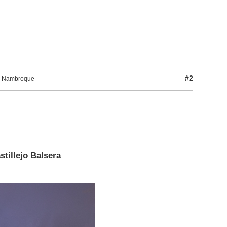
#2
or Nambroque
tillejo Balsera