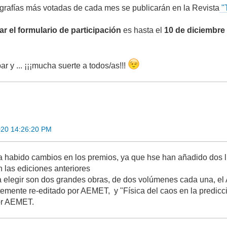
ografías más votadas de cada mes se publicarán en la Revista
"
ar el formulario de participación
es hasta el
10 de diciembre
ar y ... ¡¡¡mucha suerte a todos/as!!!
020 14:26:20 PM
habido cambios en los premios, ya que hse han añadido dos li
n las ediciones anteriores
a elegir son dos grandes obras, de dos volúmenes cada una, el
temente re-editado por AEMET, y "Física del caos en la predicc
or AEMET.