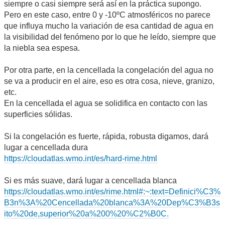
siempre o casi siempre será así en la práctica supongo.
Pero en este caso, entre 0 y -10ºC atmosféricos no parece
que influya mucho la variación de esa cantidad de agua en
la visibilidad del fenómeno por lo que he leído, siempre que
la niebla sea espesa.
Por otra parte, en la cencellada la congelación del agua no
se va a producir en el aire, eso es otra cosa, nieve, granizo,
etc.
En la cencellada el agua se solidifica en contacto con las
superficies sólidas.
Si la congelación es fuerte, rápida, robusta digamos, dará
lugar a cencellada dura
https://cloudatlas.wmo.int/es/hard-rime.html
Si es más suave, dará lugar a cencellada blanca
https://cloudatlas.wmo.int/es/rime.html#:~:text=Definici%C3%
B3n%3A%20Cencellada%20blanca%3A%20Dep%C3%B3s
ito%20de,superior%20a%200%20%C2%B0C.