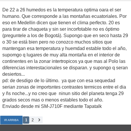
De 22 a 26 humedos es la temperatura optima oara el ser
humano. Que corresponde a las montañas ecuatoriales. Por
eso en Medellin dicen que tienen el clima perfecto. 20 es
para tirar de chaqueta y sin ser incorfotable no es óptimo
(preguntele a los de Bogotá). Supongo que en seco hasta 29
o 30 se está bien pero no conozco muchos sitios que
mantengan esa temperatura y huemdad estable todo el año,
supomgo q lugares de muy alta montaña en el interior de
continentes en la zonar intertropicos ya que mas al Polo las
diferencias interestacionales se disparan. y supongo q seran
desiertos...
pd: de desdigo de lo último. ya que con esa sequedad
serian zonas de importsntes contrastes termicos entre el dia
y ñs noche...y no creo que ninun sitio del planeta tenga 29
grados secos mas o menos estables todo el año.
Enviado desde mi SM-J710F mediante Tapatalk
1
2
IR ARRIBA