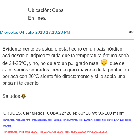
Ubicación: Cuba
En línea
#7
Miércoles 04 Julio 2018 17:18:28 PM
Evidentemente es estudio está hecho en un país nórdico,
acá desde el trópico te diría que la temperatura óptima sería
de 24-25ºC, y no, no quiero un p... grado mas
, que de
calor vamos sobrados, pero la gran mayoría de la población
por acá con 20ºC siente frío directamente y si le sopla una
brisa ni te cuento.
Saludos
CRUCES, Cienfuegos, CUBA 22º 20`N; 80º 16`W; 90-100 msnm
Lluvia Med. Hist 1456 mm Temp. Seca(nov-abril) 288mm Temp Lluv.(may-oct) 1200mm, Record Hist diario: 1 Jun 1988 aprox
500mm
Temperaturas Med. anual 25.3ºC Feb. 20.7ºC Julio 28.2ºC Max. 36.2ºC 02/05/09 Min. 6.2ºC 15/12/10