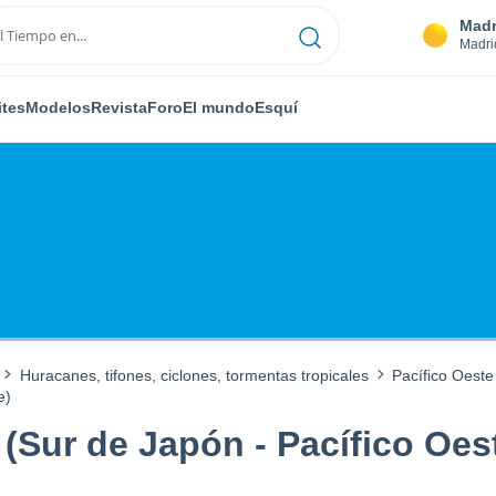
Madr
Madri
ites
Modelos
Revista
Foro
El mundo
Esquí
Huracanes, tifones, ciclones, tormentas tropicales
Pacífico Oeste
e)
(Sur de Japón - Pacífico Oes