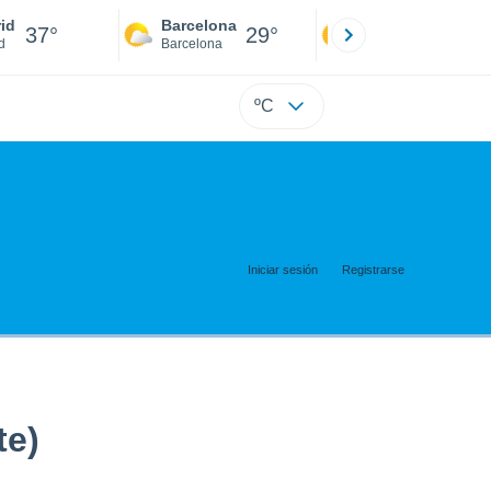
id
Barcelona
Sevilla
37°
29°
39°
d
Barcelona
Sevilla
ºC
Iniciar sesión
Registrarse
te)