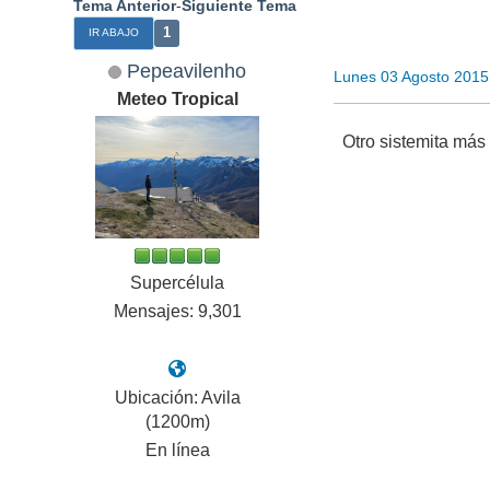
Tema Anterior
-
Siguiente Tema
1
IR ABAJO
Pepeavilenho
Lunes 03 Agosto 2015
Meteo Tropical
Otro sistemita más
Supercélula
Mensajes: 9,301
Ubicación: Avila
(1200m)
En línea