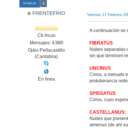
1
IR ABAJO
FRENTEFRIO
Viernes 17 Febrero 2
A continuación se 
Cb Incus
Mensajes: 4,980
FIBRATUS
Nubes separadas o
Ojáiz-Peñacastillo
sin que terminen 
(Cantabria)
UNCINUS
Cirros, a menudo e
En línea
protuberancia red
SPISSATUS
Cirros, cuyo espes
CASTELLANUS
:
Nubes que presenta
almenas (de ahí su