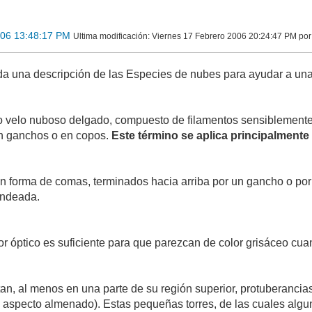
006 13:48:17 PM
Ultima modificación
: Viernes 17 Febrero 2006 20:24:47 PM p
da una descripción de las Especies de nubes para ayudar a una m
 velo nuboso delgado, compuesto de filamentos sensiblemente 
en ganchos o en copos.
Este término se aplica principalmente 
n forma de comas, terminados hacia arriba por un gancho o por 
ondeada.
or óptico es suficiente para que parezcan de color grisáceo cua
n, al menos en una parte de su región superior, protuberancia
 aspecto almenado). Estas pequeñas torres, de las cuales algu