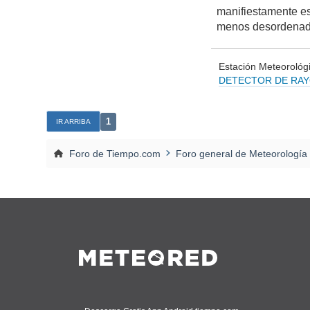
manifiestamente es
menos desordena
Estación Meteorológi
DETECTOR DE RA
Vigilan
1
IR ARRIBA
Foro de Tiempo.com
Foro general de Meteorología