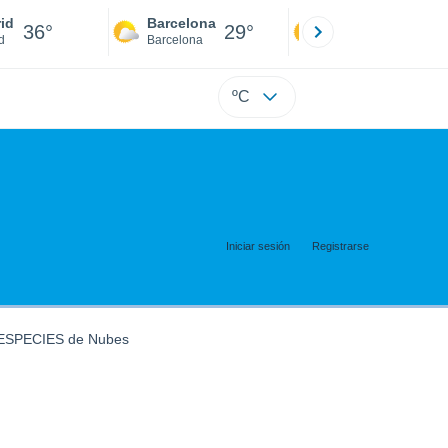
id
Barcelona
Sevilla
36°
29°
39°
d
Barcelona
Sevilla
ºC
Iniciar sesión
Registrarse
s ESPECIES de Nubes