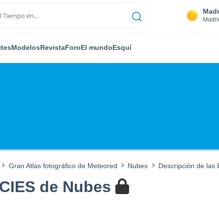
Madr
Madri
ites
Modelos
Revista
Foro
El mundo
Esquí
Gran Atlas fotográfico de Meteored
Nubes
Descripción de la
ECIES de Nubes
M