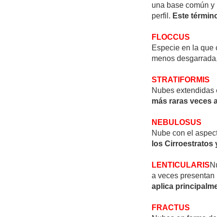
una base común y p
perfil.
Este términ
FLOCCUS
Especie en la que 
menos desgarrada
STRATIFORMIS
Nubes extendidas e
más raras veces a
NEBULOSUS
Nube con el aspect
los Cirroestratos 
LENTICULARIS
N
a veces presentan 
aplica principalm
FRACTUS