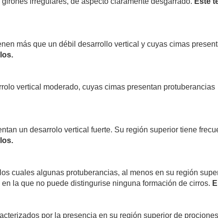
girones irregulares, de aspecto claramente desgarrado.
Este t
nen más que un débil desarrollo vertical y cuyas cimas presen
los.
rolo vertical moderado, cuyas cimas presentan protuberancias
an un desarrolo vertical fuerte. Su región superior tiene frecu
los.
s cuales algunas protuberancias, al menos en su región supe
 en la que no puede distingurise ninguna formación de cirros.
E
terizados por la presencia en su región superior de prociones 