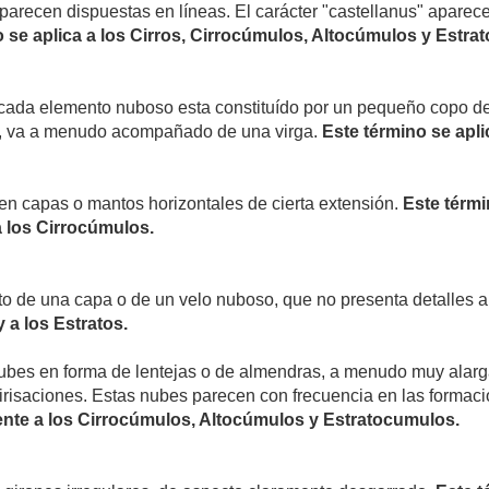
arecen dispuestas en líneas. El carácter "castellanus" apare
o se aplica a los Cirros, Cirrocúmulos, Altocúmulos y Estra
cada elemento nuboso esta constituído por un pequeño copo de 
, va a menudo acompañado de una virga.
Este término se apli
n capas o mantos horizontales de cierta extensión.
Este térmi
 los Cirrocúmulos.
o de una capa o de un velo nuboso, que no presenta detalles 
y a los Estratos.
ubes en forma de lentejas o de almendras, a menudo muy alarg
irisaciones. Estas nubes parecen con frecuencia en las formac
ente a los Cirrocúmulos, Altocúmulos y Estratocumulos.