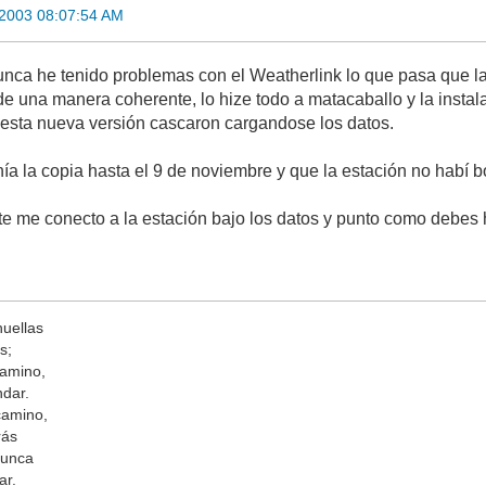
2003 08:07:54 AM
 nunca he tenido problemas con el Weatherlink lo que pasa que la
de una manera coherente, lo hize todo a matacaballo y la instal
esta nueva versión cascaron cargandose los datos.
a la copia hasta el 9 de noviembre y que la estación no habí bor
 me conecto a la estación bajo los datos y punto como debes 
huellas
s;
camino,
ndar.
camino,
rás
nunca
ar.