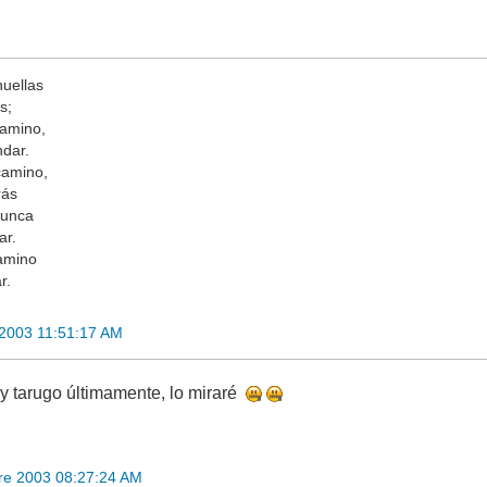
huellas
s;
camino,
ndar.
camino,
rás
nunca
ar.
amino
r.
2003 11:51:17 AM
oy tarugo últimamente, lo miraré
re 2003 08:27:24 AM