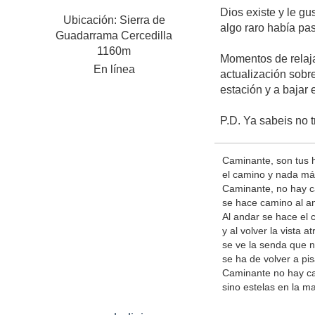
Dios existe y le g
Ubicación: Sierra de
algo raro había pa
Guadarrama Cercedilla
1160m
Momentos de relajac
En línea
actualización sobre
estación y a bajar e
P.D. Ya sabeis no 
Caminante, son tus 
el camino y nada má
Caminante, no hay 
se hace camino al a
Al andar se hace el 
y al volver la vista at
se ve la senda que 
se ha de volver a pis
Caminante no hay c
sino estelas en la ma