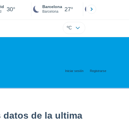
id
Barcelona
Sevilla
30°
27°
27°
d
Barcelona
Sevilla
ºC
Iniciar sesión
Registrarse
datos de la ultima