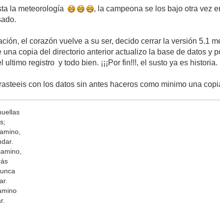
usta la meteorología
, la campeona se los bajo otra vez e
sado.
ión, el corazón vuelve a su ser, decido cerrar la versión 5.1 m
 una copia del directorio anterior actualizo la base de datos y 
l ultimo registro y todo bien. ¡¡¡Por fin!!!, el susto ya es histori
trasteeis con los datos sin antes haceros como minimo una cop
huellas
s;
camino,
ndar.
camino,
rás
nunca
ar.
amino
r.