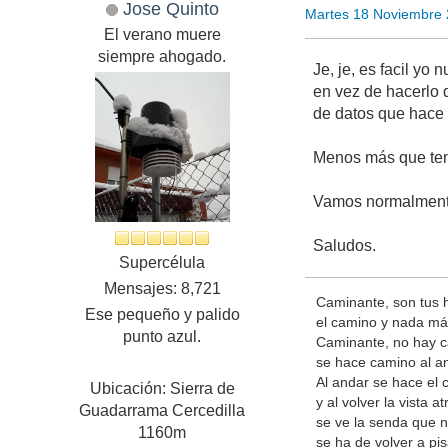
Jose Quinto
Martes 18 Noviembre 
El verano muere
siempre ahogado.
Je, je, es facil yo
en vez de hacerlo 
de datos que hace 
Menos más que tení
Vamos normalmente
Saludos.
Supercélula
Mensajes: 8,721
Caminante, son tus 
Ese pequeño y palido
el camino y nada má
punto azul.
Caminante, no hay 
se hace camino al a
Al andar se hace el 
Ubicación: Sierra de
y al volver la vista at
Guadarrama Cercedilla
se ve la senda que 
1160m
se ha de volver a pis