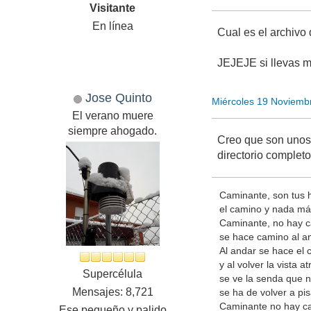
Visitante
En línea
Cual es el archivo
JEJEJE si llevas m
Jose Quinto
Miércoles 19 Noviemb
El verano muere
siempre ahogado.
Creo que son unos 
directorio completo
Caminante, son tus 
el camino y nada má
Caminante, no hay 
se hace camino al a
Al andar se hace el 
y al volver la vista at
Supercélula
se ve la senda que 
Mensajes: 8,721
se ha de volver a pis
Caminante no hay c
Ese pequeño y palido