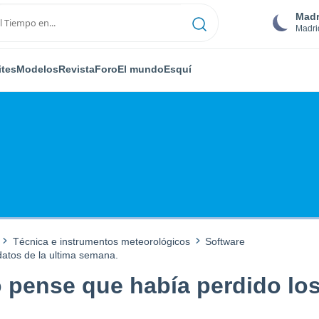
Madr
Madri
ites
Modelos
Revista
Foro
El mundo
Esquí
Técnica e instrumentos meteorológicos
Software
datos de la ultima semana.
 pense que había perdido los 