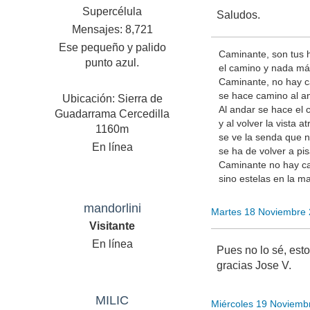
Supercélula
Saludos.
Mensajes: 8,721
Ese pequeño y palido
Caminante, son tus 
punto azul.
el camino y nada má
Caminante, no hay 
se hace camino al a
Ubicación: Sierra de
Al andar se hace el 
Guadarrama Cercedilla
y al volver la vista at
1160m
se ve la senda que 
En línea
se ha de volver a pis
Caminante no hay c
sino estelas en la ma
mandorlini
Martes 18 Noviembre 
Visitante
En línea
Pues no lo sé, est
gracias Jose V.
MILIC
Miércoles 19 Noviemb