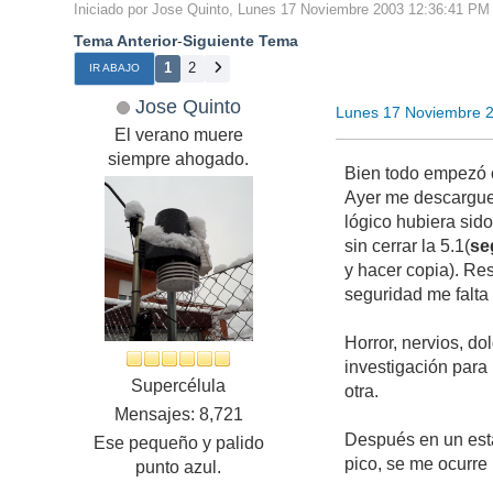
Iniciado por Jose Quinto, Lunes 17 Noviembre 2003 12:36:41 PM
Tema Anterior
-
Siguiente Tema
1
2
IR ABAJO
Jose Quinto
Lunes 17 Noviembre 
El verano muere
siempre ahogado.
Bien todo empezó c
Ayer me descargue 
lógico hubiera sid
sin cerrar la 5.1(
se
y hacer copia). Re
seguridad me falta 
Horror, nervios, d
investigación para
Supercélula
otra.
Mensajes: 8,721
Después en un esta
Ese pequeño y palido
pico, se me ocurre 
punto azul.