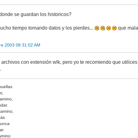
 donde se guardan los historicos?
ucho tiempo tomando datos y los pierdes...
que mala 
re 2003 08:31:02 AM
archivos con extensión wlk, pero yo te recomiendo que utilices
.
huellas
s;
camino,
ndar.
camino,
rás
nunca
ar.
amino