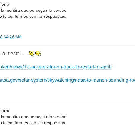
orra
 la mentira que perseguir la verdad.
o te conformes con las respuestas.
00:34:26 AM
a "fiesta" ....
l/en/news/lhc-accelerator-on-track-to-restart-in-april/
.nasa.gov/solar-system/skywatching/nasa-to-launch-sounding-ro
orra
 la mentira que perseguir la verdad.
o te conformes con las respuestas.