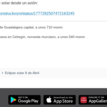
e solar desde un avión:
m/konstructivizm/status/1777292507472163245
de Guadalajara capital, a unos 710 msnm.
mana en Cehegín, noroeste murciano, a unos 540 msnm.
Eclipse solar 8 de Abril