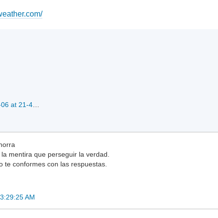
weather.com/
Screenshot 2024-04-06 at 21-49-34 SpaceWeather.com -- News and information about meteor showers solar flares auroras and near-Earth asteroids.png
orra
 la mentira que perseguir la verdad.
o te conformes con las respuestas.
03:29:25 AM