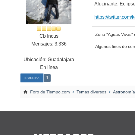
Alucinante. Eclips
https://twitter.co
Zona "Aguas Vivas" 
Cb Incus
Mensajes: 3,336
Algunos fines de se
Ubicación: Guadalajara
En línea
1
IR ARRIBA
Foro de Tiempo.com
Temas diversos
Astronomía