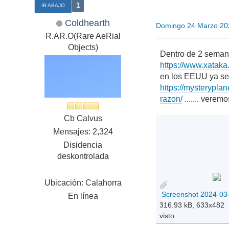
1
IR ABAJO
Coldhearth
Domingo 24 Marzo 20
R.AR.O(Rare AeRial
Objects)
Dentro de 2 semana
https://www.xataka
en los EEUU ya se 
https://mysteryplan
razon/
....... veremo
Cb Calvus
Mensajes: 2,324
Disidencia
deskontrolada
Ubicación: Calahorra
En línea
316.93 kB, 633x482
visto