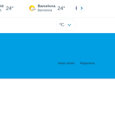
id
Barcelona
Sevilla
24°
24°
24°
d
Barcelona
Sevilla
ºC
Iniciar sesión
Registrarse