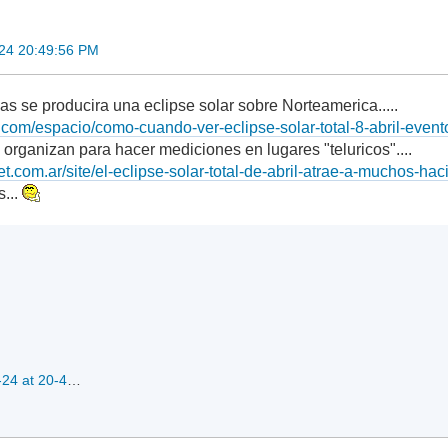
24 20:49:56 PM
s se producira una eclipse solar sobre Norteamerica.....
.com/espacio/como-cuando-ver-eclipse-solar-total-8-abril-even
organizan para hacer mediciones en lugares "teluricos"....
et.com.ar/site/el-eclipse-solar-total-de-abril-atrae-a-muchos-h
s...
Screenshot 2024-03-24 at 20-48-43 El eclipse solar total de abril atrae a muchos hacia los montículos nativos americanos por una extraña razón.png