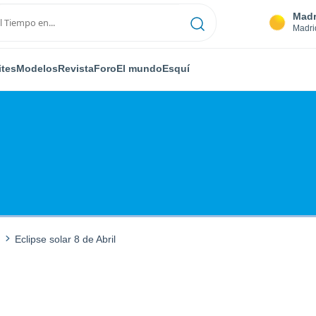
Madr
Madri
ites
Modelos
Revista
Foro
El mundo
Esquí
Eclipse solar 8 de Abril