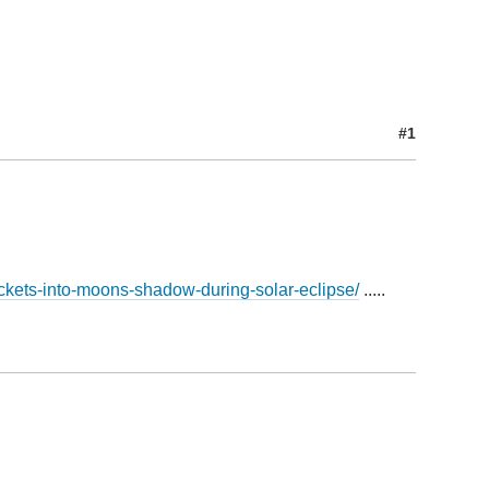
#1
ckets-into-moons-shadow-during-solar-eclipse/
.....