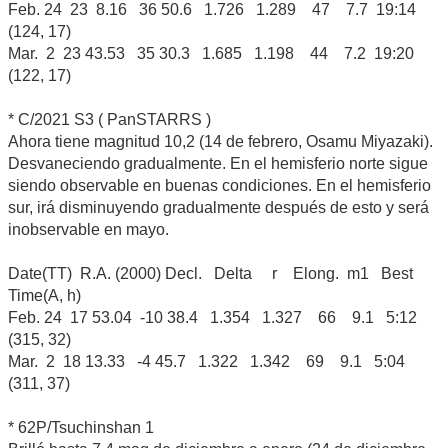
Feb. 24 23 8.16 36 50.6 1.726 1.289 47 7.7 19:14
(124, 17)
Mar. 2 23 43.53 35 30.3 1.685 1.198 44 7.2 19:20
(122, 17)
* C/2021 S3 ( PanSTARRS )
Ahora tiene magnitud 10,2 (14 de febrero, Osamu Miyazaki).
Desvaneciendo gradualmente. En el hemisferio norte sigue
siendo observable en buenas condiciones. En el hemisferio
sur, irá disminuyendo gradualmente después de esto y será
inobservable en mayo.
Date(TT) R.A. (2000) Decl. Delta r Elong. m1 Best
Time(A, h)
Feb. 24 17 53.04 -10 38.4 1.354 1.327 66 9.1 5:12
(315, 32)
Mar. 2 18 13.33 -4 45.7 1.322 1.342 69 9.1 5:04
(311, 37)
* 62P/Tsuchinshan 1