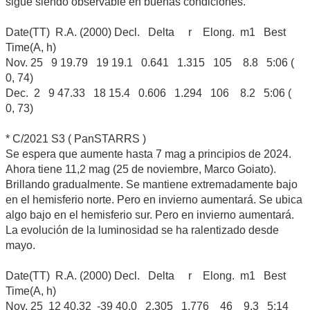
sigue siendo observable en buenas condiciones.
Date(TT) R.A. (2000) Decl. Delta r Elong. m1 Best
Time(A, h)
Nov. 25 9 19.79 19 19.1 0.641 1.315 105 8.8 5:06 (
0, 74)
Dec. 2 9 47.33 18 15.4 0.606 1.294 106 8.2 5:06 (
0, 73)
* C/2021 S3 ( PanSTARRS )
Se espera que aumente hasta 7 mag a principios de 2024.
Ahora tiene 11,2 mag (25 de noviembre, Marco Goiato).
Brillando gradualmente. Se mantiene extremadamente bajo
en el hemisferio norte. Pero en invierno aumentará. Se ubica
algo bajo en el hemisferio sur. Pero en invierno aumentará.
La evolución de la luminosidad se ha ralentizado desde
mayo.
Date(TT) R.A. (2000) Decl. Delta r Elong. m1 Best
Time(A, h)
Nov. 25 12 40.32 -39 40.0 2.305 1.776 46 9.3 5:14