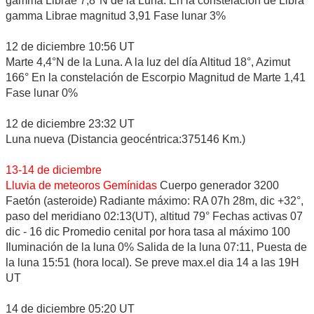
gamma Librae 7,8°N de la Luna. En la constelación de Libra
gamma Librae magnitud 3,91 Fase lunar 3%
12 de diciembre 10:56 UT
Marte 4,4°N de la Luna. A la luz del día Altitud 18°, Azimut
166° En la constelación de Escorpio Magnitud de Marte 1,41
Fase lunar 0%
12 de diciembre 23:32 UT
Luna nueva (Distancia geocéntrica:375146 Km.)
13-14 de diciembre
Lluvia de meteoros Gemínidas
Cuerpo generador 3200
Faetón (asteroide) Radiante máximo: RA 07h 28m, dic +32°,
paso del meridiano 02:13(UT), altitud 79° Fechas activas 07
dic - 16 dic Promedio cenital por hora tasa al máximo 100
Iluminación de la luna 0% Salida de la luna 07:11, Puesta de
la luna 15:51 (hora local). Se preve max.el dia 14 a las 19H
UT
14 de diciembre 05:20 UT