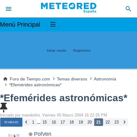
Menú Principal
Iniciar sesión
Registrarse
Foro de Tiempo.com
Temas diversos
Astronomía
*Efemérides astronómicas*
*Efemérides astronómicas*
Iniciado por mandorlini, Viernes 05 Marzo 2004 16:22:25 PM
...
1
15
16
17
18
19
20
21
22
23
IR ABAJO
PolVen