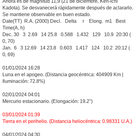
Ahora es de magnitud 11,9 (21 de diciembre, Ken-ichi
Kadota). Se desvanecerá rápidamente después de aclararlo.
Se mantiene observable en buen estado.
Date(TT) R.A. (2000) Decl. Delta r Elong. m1 Best
Time(A, h)
Dec. 30 3 2.69 14 25.8 0.588 1.432 129 10.9 20:30 (
0, 70)
Jan. 6 3 12.69 14 23.8 0.603 1.417 124 10.2 20:12 (
0, 69)
01/01/2024 16:28
Luna en el apogeo. (Distancia geocéntrica: 404909 Km |
Iluminación: 72.8%)
02/01/2024 04:01
Mercurio estacionario. (Elongación: 19.2°)
03/01/2024 01:39
Tierra en el perihelio. (Distancia heliocéntrica: 0.98331 U.A.)
04/01/2024 04:30