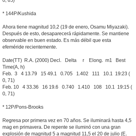
0, 65)
* 144P/Kushida
Ahora tiene magnitud 10,2 (19 de enero, Osamu Miyazaki).
Después de esto, desaparecerá rápidamente. Se mantiene
observable en buen estado. Es más débil que esta
efeméride recientemente.
Date(TT) R.A. (2000) Decl. Delta r Elong. m1 Best
Time(A, h)
Feb. 3 4 13.79 15 49.1 0.705 1.402 111 10.1 19:23 (
0, 71)
Feb. 10 4 33.36 16 19.6 0.740 1.410 108 10.1 19:15 (
0, 71)
* 12P/Pons-Brooks
Regresa por primera vez en 70 años. Se iluminará hasta 4,5
mag en primavera. De repente se iluminó con una gran
explosión de magnitud 5 a magnitud 11,5 el 20 de julio (E.