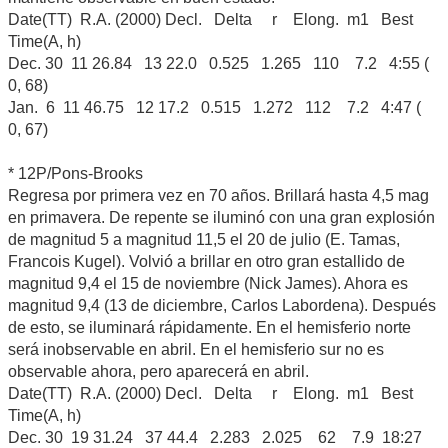
Date(TT) R.A. (2000) Decl. Delta r Elong. m1 Best
Time(A, h)
Dec. 30 11 26.84 13 22.0 0.525 1.265 110 7.2 4:55 (
0, 68)
Jan. 6 11 46.75 12 17.2 0.515 1.272 112 7.2 4:47 (
0, 67)
* 12P/Pons-Brooks
Regresa por primera vez en 70 años. Brillará hasta 4,5 mag
en primavera. De repente se iluminó con una gran explosión
de magnitud 5 a magnitud 11,5 el 20 de julio (E. Tamas,
Francois Kugel). Volvió a brillar en otro gran estallido de
magnitud 9,4 el 15 de noviembre (Nick James). Ahora es
magnitud 9,4 (13 de diciembre, Carlos Labordena). Después
de esto, se iluminará rápidamente. En el hemisferio norte
será inobservable en abril. En el hemisferio sur no es
observable ahora, pero aparecerá en abril.
Date(TT) R.A. (2000) Decl. Delta r Elong. m1 Best
Time(A, h)
Dec. 30 19 31.24 37 44.4 2.283 2.025 62 7.9 18:27