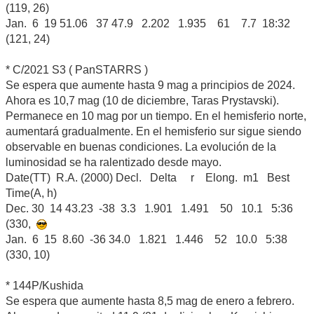
(119, 26)
Jan. 6 19 51.06 37 47.9 2.202 1.935 61 7.7 18:32
(121, 24)
* C/2021 S3 ( PanSTARRS )
Se espera que aumente hasta 9 mag a principios de 2024.
Ahora es 10,7 mag (10 de diciembre, Taras Prystavski).
Permanece en 10 mag por un tiempo. En el hemisferio norte,
aumentará gradualmente. En el hemisferio sur sigue siendo
observable en buenas condiciones. La evolución de la
luminosidad se ha ralentizado desde mayo.
Date(TT) R.A. (2000) Decl. Delta r Elong. m1 Best
Time(A, h)
Dec. 30 14 43.23 -38 3.3 1.901 1.491 50 10.1 5:36
(330,
Jan. 6 15 8.60 -36 34.0 1.821 1.446 52 10.0 5:38
(330, 10)
* 144P/Kushida
Se espera que aumente hasta 8,5 mag de enero a febrero.