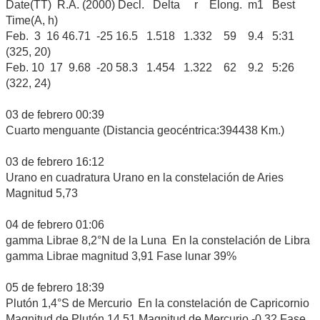
Date(TT) R.A. (2000) Decl. Delta r Elong. m1 Best
Time(A, h)
Feb. 3 16 46.71 -25 16.5 1.518 1.332 59 9.4 5:31
(325, 20)
Feb. 10 17 9.68 -20 58.3 1.454 1.322 62 9.2 5:26
(322, 24)
03 de febrero 00:39
Cuarto menguante (Distancia geocéntrica:394438 Km.)
03 de febrero 16:12
Urano en cuadratura Urano en la constelación de Aries
Magnitud 5,73
04 de febrero 01:06
gamma Librae 8,2°N de la Luna En la constelación de Libra
gamma Librae magnitud 3,91 Fase lunar 39%
05 de febrero 18:39
Plutón 1,4°S de Mercurio En la constelación de Capricornio
Magnitud de Plutón 14,51 Magnitud de Mercurio -0,32 Fase