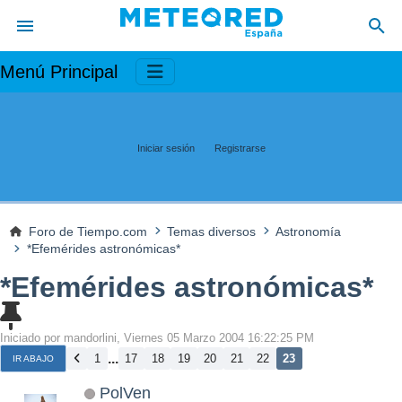
Menú Principal
Iniciar sesión
Registrarse
Foro de Tiempo.com
Temas diversos
Astronomía
*Efemérides astronómicas*
*Efemérides astronómicas*
Iniciado por mandorlini, Viernes 05 Marzo 2004 16:22:25 PM
...
1
17
18
19
20
21
22
23
IR ABAJO
PolVen