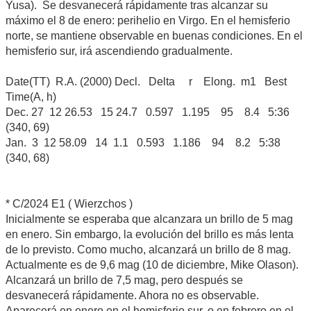
Yusa). Se desvanecerá rápidamente tras alcanzar su
máximo el 8 de enero: perihelio en Virgo. En el hemisferio
norte, se mantiene observable en buenas condiciones. En el
hemisferio sur, irá ascendiendo gradualmente.
Date(TT) R.A. (2000) Decl. Delta r Elong. m1 Best
Time(A, h)
Dec. 27 12 26.53 15 24.7 0.597 1.195 95 8.4 5:36
(340, 69)
Jan. 3 12 58.09 14 1.1 0.593 1.186 94 8.2 5:38
(340, 68)
* C/2024 E1 ( Wierzchos )
Inicialmente se esperaba que alcanzara un brillo de 5 mag
en enero. Sin embargo, la evolución del brillo es más lenta
de lo previsto. Como mucho, alcanzará un brillo de 8 mag.
Actualmente es de 9,6 mag (10 de diciembre, Mike Olason).
Alcanzará un brillo de 7,5 mag, pero después se
desvanecerá rápidamente. Ahora no es observable.
Aparecerá en enero en el hemisferio sur, o en febrero en el