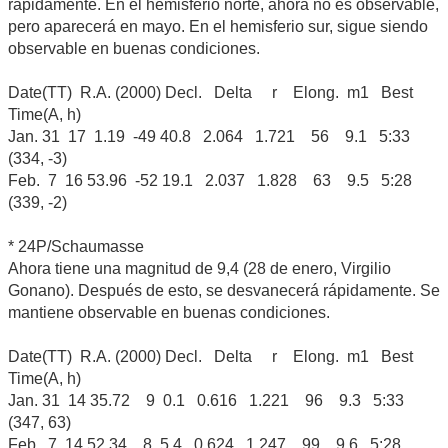
rápidamente. En el hemisferio norte, ahora no es observable,
pero aparecerá en mayo. En el hemisferio sur, sigue siendo
observable en buenas condiciones.
Date(TT) R.A. (2000) Decl. Delta r Elong. m1 Best
Time(A, h)
Jan. 31 17 1.19 -49 40.8 2.064 1.721 56 9.1 5:33
(334, -3)
Feb. 7 16 53.96 -52 19.1 2.037 1.828 63 9.5 5:28
(339, -2)
* 24P/Schaumasse
Ahora tiene una magnitud de 9,4 (28 de enero, Virgilio
Gonano). Después de esto, se desvanecerá rápidamente. Se
mantiene observable en buenas condiciones.
Date(TT) R.A. (2000) Decl. Delta r Elong. m1 Best
Time(A, h)
Jan. 31 14 35.72 9 0.1 0.616 1.221 96 9.3 5:33
(347, 63)
Feb. 7 14 52.34 8 5.4 0.624 1.247 99 9.6 5:28