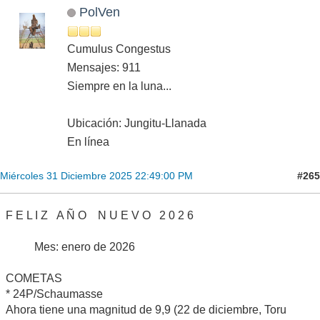
PolVen
Cumulus Congestus
Mensajes: 911
Siempre en la luna...
Ubicación: Jungitu-Llanada
En línea
#265
Miércoles 31 Diciembre 2025 22:49:00 PM
F E L I Z A Ñ O N U E V O 2 0 2 6
Mes: enero de 2026
COMETAS
* 24P/Schaumasse
Ahora tiene una magnitud de 9,9 (22 de diciembre, Toru