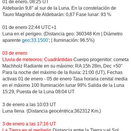
01 de enero, 08:25 UT
Aldebarán 9,8° al sur de la Luna. En la constelación de
Tauro Magnitud de Aldebarán: 0,87 Fase lunar: 93 %
01 de enero 22:44 UTC+1
Luna en el perigeo. (Distancia geo: 360348 Km | Diámetro
aparente
geo:33.1500'
; | Iluminación: 96.5%)
03 de enero
Lluvia de meteoros: Cuadrántidas
Cuerpo progenitor: cometa
Machholz Radiante en su máximo: RA 15h 28m, Dec +50°
Para la noche del máximo de la lluvia: 21:00 (UT), Fechas
activas 01 de enero - 05 de enero Tasa horaria cenital media
en el máximo 100 Iluminación lunar 99% Salida de la Luna
15:29, Puesta de la Luna 08:04 UT
3 de enero a las 10:03 UT
Luna llena (Distancia geocéntrica:362312 Km.)
3 de enero a las 17:16 UT
La Tierra en el perihelio
Distancia entre la Tierra y el Sol