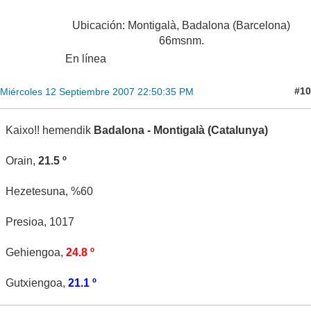
Ubicación: Montigalà, Badalona (Barcelona)
66msnm.
En línea
#10
Miércoles 12 Septiembre 2007 22:50:35 PM
Kaixo!! hemendik
Badalona - Montigalà (Catalunya)
Orain,
21.5 º
Hezetesuna, %60
Presioa, 1017
Gehiengoa,
24.8 º
Gutxiengoa,
21.1 º