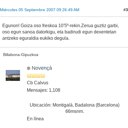
#3
Miércoles 05 Septiembre 2007 09:26:49 AM
Egunon! Goiza oso freskoa 10'5º-rekin.Zerua guztiz garbi,
oso egun sanoa datorkigu, eta badirudi egun dexentetan
antzeko eguraldia eukiko degula.
Billabona-Gipuzkoa
Novençà
Cb Calvus
Mensajes: 1,108
Ubicación: Montigalà, Badalona (Barcelona)
66msnm.
En línea