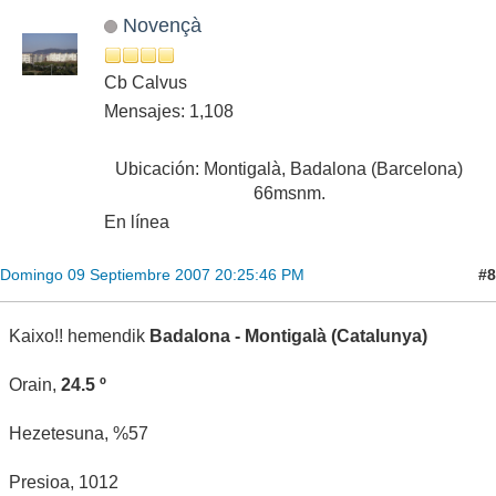
Novençà
Cb Calvus
Mensajes: 1,108
Ubicación: Montigalà, Badalona (Barcelona)
66msnm.
En línea
#8
Domingo 09 Septiembre 2007 20:25:46 PM
Kaixo!! hemendik
Badalona - Montigalà (Catalunya)
Orain,
24.5 º
Hezetesuna, %57
Presioa, 1012