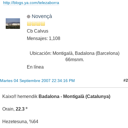
http://blogs.ya.com/telezaborra
Novençà
Cb Calvus
Mensajes: 1,108
Ubicación: Montigalà, Badalona (Barcelona)
66msnm.
En línea
#2
Martes 04 Septiembre 2007 22:34:16 PM
Kaixo!! hemendik
Badalona - Montigalà (Catalunya)
Orain,
22.3 º
Hezetesuna, %64