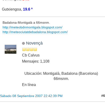
Gutxiengoa,
19.6 º
Badalona-Montigalà a 66msnm.
http://meteobdnmontigala.blogspot.com/
http://meteociutatdebadalona.blogspot.com/
Novençà
Cb Calvus
Mensajes: 1,108
Ubicación: Montigalà, Badalona (Barcelona)
66msnm.
En línea
#6
Sábado 08 Septiembre 2007 22:42:39 PM