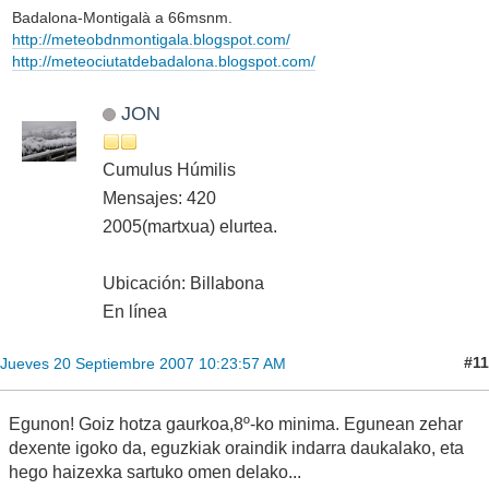
Badalona-Montigalà a 66msnm.
http://meteobdnmontigala.blogspot.com/
http://meteociutatdebadalona.blogspot.com/
JON
Cumulus Húmilis
Mensajes: 420
2005(martxua) elurtea.
Ubicación: Billabona
En línea
#11
Jueves 20 Septiembre 2007 10:23:57 AM
Egunon! Goiz hotza gaurkoa,8º-ko minima. Egunean zehar
dexente igoko da, eguzkiak oraindik indarra daukalako, eta
hego haizexka sartuko omen delako...