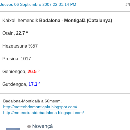
#4
Jueves 06 Septiembre 2007 22:31:14 PM
Kaixo!! hemendik
Badalona - Montigalà (Catalunya)
Orain,
22.7 º
Hezetesuna %57
Presioa, 1017
Gehiengoa,
26.5 º
Gutxiengoa,
17.3 º
Badalona-Montigalà a 66msnm.
http://meteobdnmontigala.blogspot.com/
http://meteociutatdebadalona.blogspot.com/
Novençà