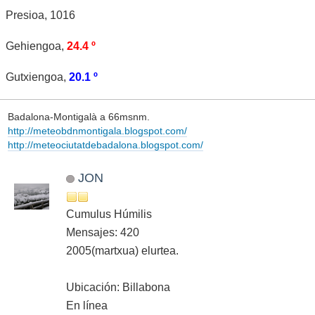
Presioa, 1016
Gehiengoa,
24.4 º
Gutxiengoa,
20.1 º
Badalona-Montigalà a 66msnm.
http://meteobdnmontigala.blogspot.com/
http://meteociutatdebadalona.blogspot.com/
JON
Cumulus Húmilis
Mensajes: 420
2005(martxua) elurtea.
Ubicación: Billabona
En línea