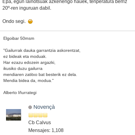
Epa, egun lainotsuak azkenengo hauek, tenperatura berriz
20º-ren inguruan dabil.
Ondo segi.
Elgoibar 50msm
"Gailurrak dauka garrantzia askorentzat,
ez bideak eta moduak.
Har ezazu edozein argazki,
ikusiko duzu gailurra
mendiaren zatitxo bat besterik ez dela.
Mendia bidea da, modua."
Alberto Iñurrategi
Novençà
Cb Calvus
Mensajes: 1,108