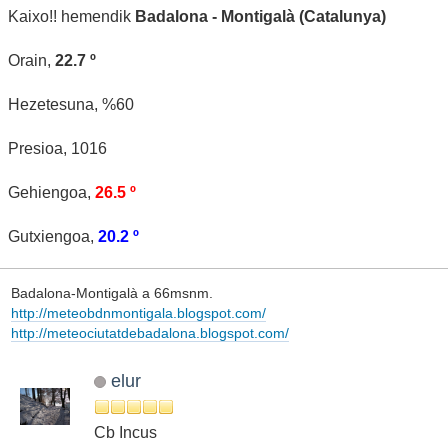
Kaixo!! hemendik
Badalona - Montigalà (Catalunya)
Orain,
22.7 º
Hezetesuna, %60
Presioa, 1016
Gehiengoa,
26.5 º
Gutxiengoa,
20.2 º
Badalona-Montigalà a 66msnm.
http://meteobdnmontigala.blogspot.com/
http://meteociutatdebadalona.blogspot.com/
elur
Cb Incus