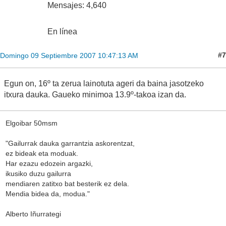
Mensajes: 4,640
En línea
#7
Domingo 09 Septiembre 2007 10:47:13 AM
Egun on, 16º ta zerua lainotuta ageri da baina jasotzeko
itxura dauka. Gaueko minimoa 13.9º-takoa izan da.
Elgoibar 50msm
"Gailurrak dauka garrantzia askorentzat,
ez bideak eta moduak.
Har ezazu edozein argazki,
ikusiko duzu gailurra
mendiaren zatitxo bat besterik ez dela.
Mendia bidea da, modua."
Alberto Iñurrategi