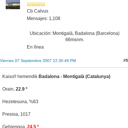
Cb Calvus
Mensajes: 1,108
Ubicación: Montigalà, Badalona (Barcelona)
66msnm.
En línea
#5
Viernes 07 Septiembre 2007 22:30:49 PM
Kaixo!! hemendik
Badalona - Montigalà (Catalunya)
Orain,
22.9 º
Hezetesuna, %63
Presioa, 1017
Gehiengoa,
24.5 º