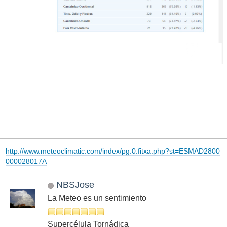
http://www.meteoclimatic.com/index/pg.0.fitxa.php?st=ESMAD2800
000028017A
NBSJose
La Meteo es un sentimiento
Supercélula Tornádica