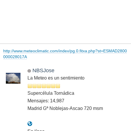
http://www.meteoclimatic.com/index/pg.0.fitxa.php?st=ESMAD2800
000028017A
NBSJose
La Meteo es un sentimiento
Supercélula Tornádica
Mensajes: 14,987
Madrid Gª Noblejas-Ascao 720 msm