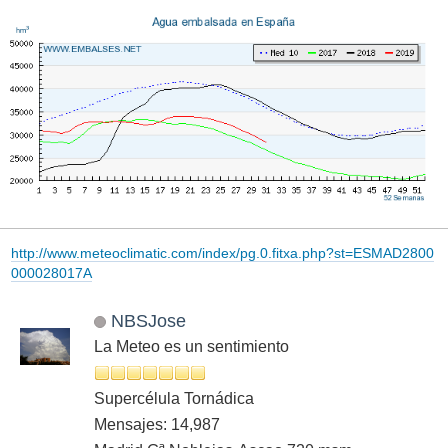
http://www.meteoclimatic.com/index/pg.0.fitxa.php?st=ESMAD2800
000028017A
NBSJose
La Meteo es un sentimiento
Supercélula Tornádica
Mensajes: 14,987