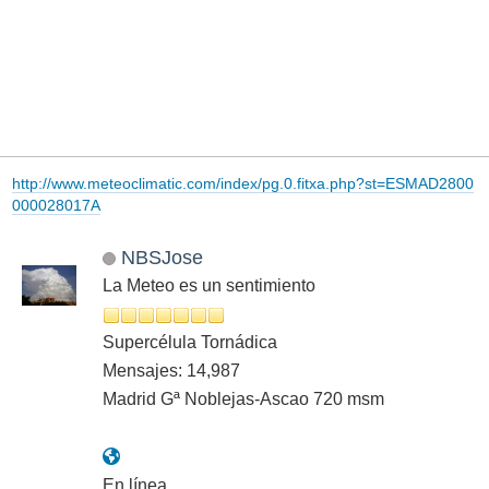
http://www.meteoclimatic.com/index/pg.0.fitxa.php?st=ESMAD2800
000028017A
NBSJose
La Meteo es un sentimiento
Supercélula Tornádica
Mensajes: 14,987
Madrid Gª Noblejas-Ascao 720 msm
En línea