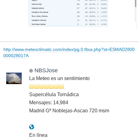
http://www.meteoclimatic.com/index/pg.0.fitxa.php?st=ESMAD2800
000028017A
NBSJose
La Meteo es un sentimiento
Supercélula Tornádica
Mensajes: 14,984
Madrid Gª Noblejas-Ascao 720 msm
En línea