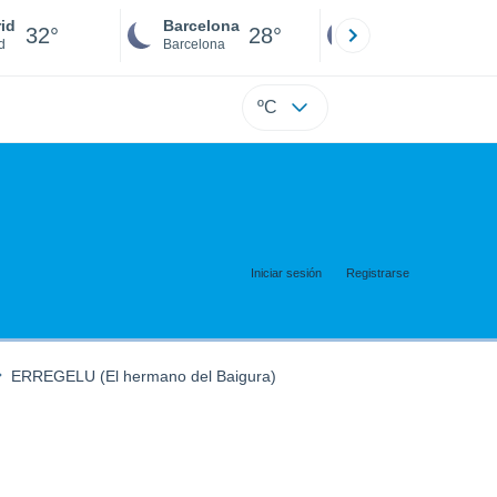
id
Barcelona
Sevilla
32°
28°
32°
d
Barcelona
Sevilla
ºC
Iniciar sesión
Registrarse
ERREGELU (El hermano del Baigura)