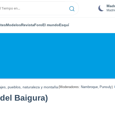
Madr
Madri
ites
Modelos
Revista
Foro
El mundo
Esquí
ajes, pueblos, naturaleza y montaña
(Moderadores:
Nambroque
,
Punsuly
)
el Baigura)