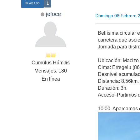
1
IR ABAJO
jefoce
Domingo 08 Febrero 
Bellísima circular
carretera que ascie
Jornada para disfru
Ubicación: Macizo 
Cumulus Húmilis
Cima: Erregelu (8
Mensajes: 180
Desnivel acumulad
En línea
Distancia: 8,56km.
Duración: 3h.
Acceso: Partimos d
10:00. Aparcamos e