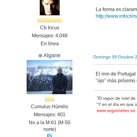
La forma es claram
http://www.infocli
Cb Incus
Mensajes: 4,048
En línea
Algane
Domingo 09 Octubre 
El inm de Portugal
"ojo" más próximo 
"El vapor de miel de 
"Y en el día en que 
Cumulus Húmilis
www.seguimeteo.es
Mensajes: 401
No a la M-61 (M-50
norte)