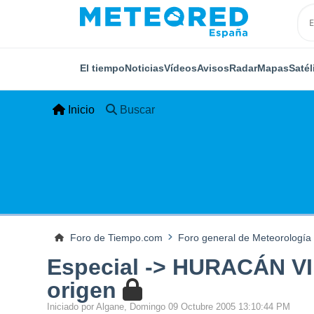
El tiempo
Noticias
Vídeos
Avisos
Radar
Mapas
Satél
Inicio
Buscar
Foro de Tiempo.com
Foro general de Meteorología
Especial -> HURACÁN VIN
origen
Iniciado por Algane, Domingo 09 Octubre 2005 13:10:44 PM