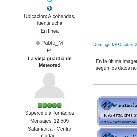
Ubicación: Alcobendas,
fuentelucha
En línea
Pablo_M
Domingo 09 Octubre 
F5
La vieja guardia de
En la última image
Meteored
según los datos n
Supercélula Tornádica
Mensajes: 12,509
Salamanca - Centro
ciudad -