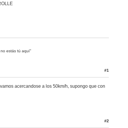
ROLLE
 no estás tú aquí"
#1
t, vamos acercandose a los 50km/h, supongo que con
#2