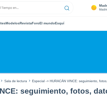
Madr
Madri
ites
Modelos
Revista
Foro
El mundo
Esquí
Sala de lectura
Especial -> HURACÁN VINCE: seguimiento, fotos,
CE: seguimiento, fotos, dat