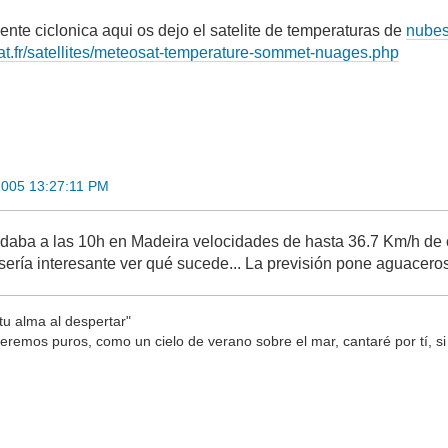
ente ciclonica aqui os dejo el satelite de temperaturas de
nubes
mat.fr/satellites/meteosat-temperature-sommet-nuages.php
2005 13:27:11 PM
 daba a las 10h en Madeira velocidades de hasta 36.7 Km/h de 
sería interesante ver qué sucede... La previsión pone aguacer
tu alma al despertar"
seremos puros, como un cielo de verano sobre el mar, cantaré por tí, si