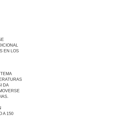
SE
DICIONAL
S EN LOS
STEMA
PERATURAS
I DA
 MOVERSE
IAS.
N
 A 150