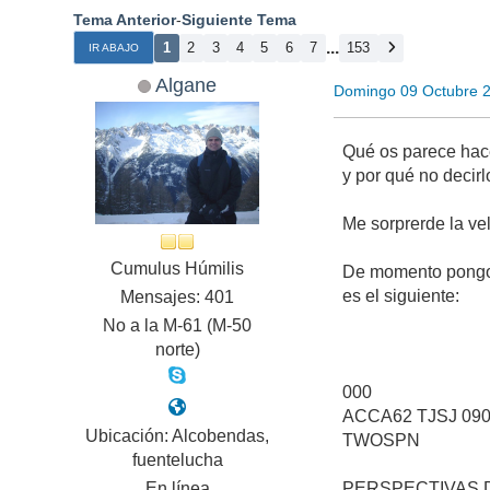
Tema Anterior
-
Siguiente Tema
...
1
2
3
4
5
6
7
153
IR ABAJO
Algane
Domingo 09 Octubre 
Qué os parece hace
y por qué no decir
Me sorprerde la ve
Cumulus Húmilis
De momento pongo l
es el siguiente:
Mensajes: 401
No a la M-61 (M-50
norte)
000
ACCA62 TJSJ 09
Ubicación: Alcobendas,
TWOSPN
fuentelucha
En línea
PERSPECTIVAS D