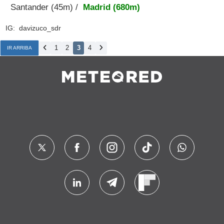
Santander (45m) /
Madrid (680m)
IG: davizuco_sdr
1
2
3
4
IR ARRIBA