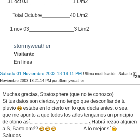
31 oct 03________________1 L/m2
Total Octubre__________40 L/m2
1 nov 03________________3 L/m2
stormyweather
Visitante
En línea
Sábado 01 Noviembre 2003 18:18:11 PM
Ultima modificación
: Sábado 01
#29
Noviembre 2003 18:21:14 PM por Stormyweather
Muchas gracias, Stratosphere (que no te conozco)
Si tus datos son ciertos, y no tengo que desconfiar de tu
pluvio
estaba en lo cierto en lo que decía antes, o sea,
que me apunto a que todos los años tengamos un principio
de otoño así...............................................¿Habrá rezao alguien
a S, Bartolomé?
......................A lo mejor sí
Saludos