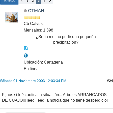
1
2
3
4
IR ABAJO
CTMAN
Cb Calvus
Mensajes: 1,398
¿Sería mucho pedir una pequeña
precipitación?
Ubicación: Cartagena
En línea
#24
Sábado 01 Noviembre 2003 12:03:34 PM
Fijaos si fué caotica la situación... Arboles ARRANCADOS
DE CUAJO!!! leed, leed la noticia que no tiene desperdicio!