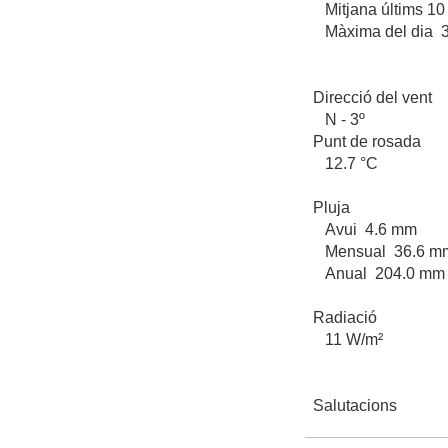
Mitjana últims 10
Màxima del dia 3
Direcció del vent
N - 3º
Punt de rosada
12.7 °C
Pluja
Avui 4.6 mm
Mensual 36.6 
Anual 204.0 m
Radiació
11 W/m²
Salutacions