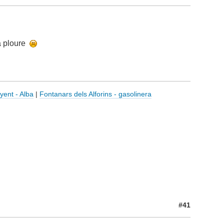
 a ploure
yent - Alba
|
Fontanars dels Alforins - gasolinera
#41