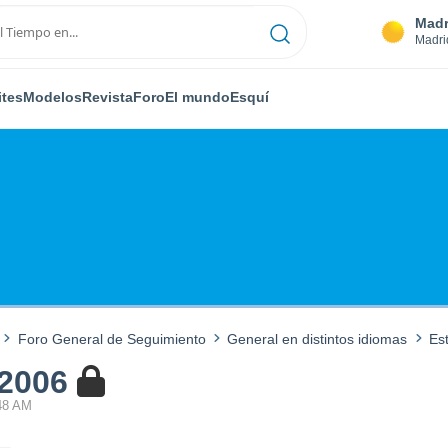
Madr
Madri
ites
Modelos
Revista
Foro
El mundo
Esquí
Foro General de Seguimiento
General en distintos idiomas
Es
 2006
:48 AM