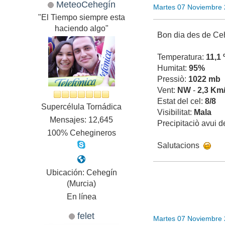
MeteoCehegín
Martes 07 Noviembre 
"El Tiempo siempre esta
haciendo algo"
Bon dia des de Ce
Temperatura:
11,1 
Humitat:
95%
Pressiò:
1022 mb
Vent:
NW
-
2,3 Km
Estat del cel:
8/8
Supercélula Tornádica
Visibilitat:
Mala
Mensajes: 12,645
Precipitaciò avui 
100% Cehegineros
Salutacions
Ubicación: Cehegín
(Murcia)
En línea
felet
Martes 07 Noviembre 