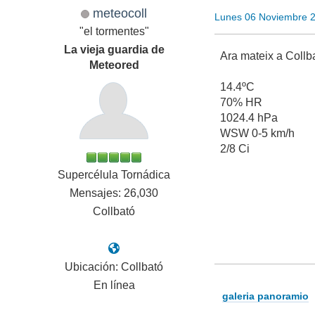
meteocoll
Lunes 06 Noviembre 
"el tormentes"
La vieja guardia de
Ara mateix a Collba
Meteored
14.4ºC
70% HR
1024.4 hPa
WSW 0-5 km/h
2/8 Ci
Supercélula Tornádica
Mensajes: 26,030
Collbató
Ubicación: Collbató
En línea
galeria panoramio