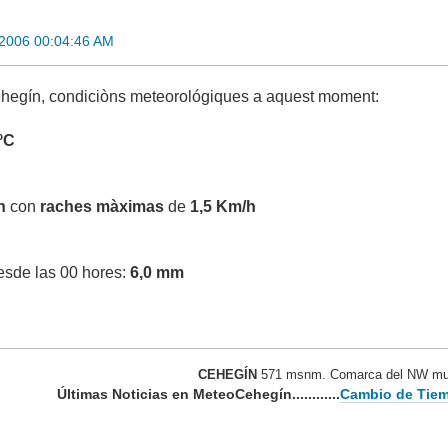
2006 00:04:46 AM
ehegín, condiciòns meteorológiques a aquest moment:
 ºC
h
con
raches màximas
de
1,5 Km/h
desde las 00 hores:
6,0 mm
CEHEGÍN
571 msnm. Comarca del NW mur
Últimas Noticias en MeteoCehegín............
Cambio de Tiem