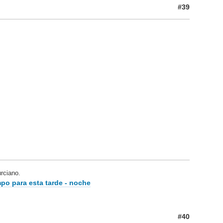
#39
ciano.
po para esta tarde - noche
#40