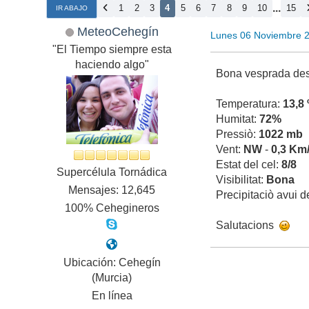
...
1
2
3
4
5
6
7
8
9
10
15
IR ABAJO
MeteoCehegín
Lunes 06 Noviembre 
"El Tiempo siempre esta
haciendo algo"
Bona vesprada des
Temperatura:
13,8
Humitat:
72%
Pressiò:
1022 mb
Vent:
NW
-
0,3 Km
Estat del cel:
8/8
Supercélula Tornádica
Visibilitat:
Bona
Mensajes: 12,645
Precipitaciò avui 
100% Cehegineros
Salutacions
Ubicación: Cehegín
(Murcia)
En línea