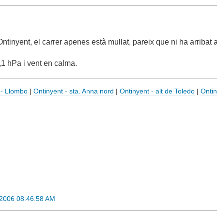
 Ontinyent, el carrer apenes està mullat, pareix que ni ha arribat
1 hPa i vent en calma.
 - Llombo
|
Ontinyent - sta. Anna nord
|
Ontinyent - alt de Toledo
|
Ontin
2006 08:46:58 AM