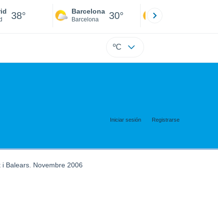
id
Barcelona
Sevilla
38°
30°
40°
d
Barcelona
Sevilla
ºC
Iniciar sesión
Registrarse
t i Balears. Novembre 2006