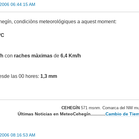
2006 06:44:15 AM
hegín, condiciòns meteorológiques a aquest moment:
ºC
/h
con
raches màximas
de
6,4 Km/h
desde las 00 hores:
1,3 mm
CEHEGÍN
571 msnm. Comarca del NW mur
Últimas Noticias en MeteoCehegín............
Cambio de Tiem
2006 08:16:53 AM