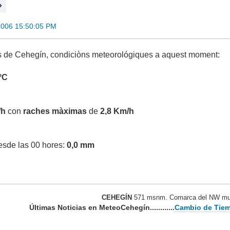
2006 15:50:05 PM
 de Cehegín, condiciòns meteorológiques a aquest moment:
 ºC
/h
con
raches màximas
de
2,8 Km/h
desde las 00 hores:
0,0 mm
CEHEGÍN
571 msnm. Comarca del NW mur
Últimas Noticias en MeteoCehegín............
Cambio de Tiem