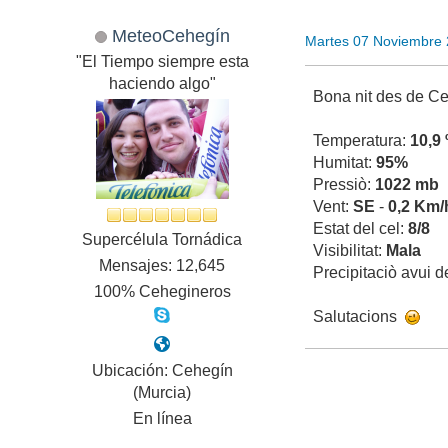
MeteoCehegín
Martes 07 Noviembre 
"El Tiempo siempre esta
haciendo algo"
Bona nit des de C
Temperatura:
10,9
Humitat:
95%
Pressiò:
1022 mb
Vent:
SE
-
0,2 Km/
Estat del cel:
8/8
Supercélula Tornádica
Visibilitat:
Mala
Mensajes: 12,645
Precipitaciò avui 
100% Cehegineros
Salutacions
Ubicación: Cehegín
(Murcia)
En línea