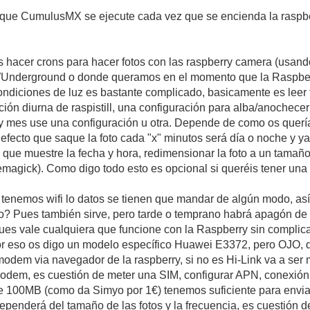
ue CumulusMX se ejecute cada vez que se encienda la raspberr
hacer crons para hacer fotos con las raspberry camera (usando r
 WUnderground o donde queramos en el momento que la Raspber
ndiciones de luz es bastante complicado, basicamente es leer tu
ión diurna de raspistill, una configuración para alba/anochecer 
y mes use una configuración u otra. Depende de como os quería
defecto que saque la foto cada "x" minutos será día o noche y y
que muestre la fecha y hora, redimensionar la foto a un tamaño
magick). Como digo todo esto es opcional si queréis tener una
 tenemos wifi lo datos se tienen que mandar de algún modo, así
 Pues también sirve, pero tarde o temprano habrá apagón de l
es vale cualquiera que funcione con la Raspberry sin compli
r eso os digo un modelo específico Huawei E3372, pero OJO, de
 modem via navegador de la raspberry, si no es Hi-Link va a se
odem, es cuestión de meter una SIM, configurar APN, conexión a
e 100MB (como da Simyo por 1€) tenemos suficiente para enviar
ependerá del tamaño de las fotos y la frecuencia, es cuestión d