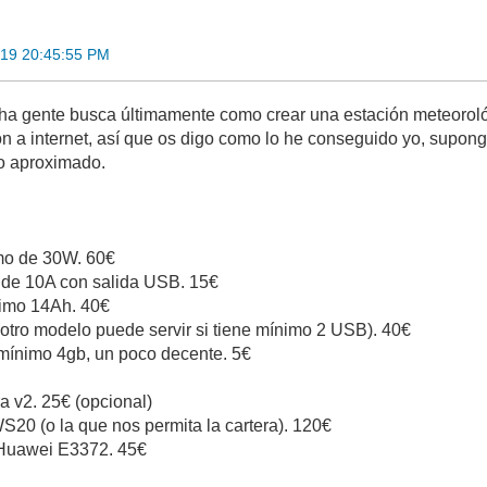
019 20:45:55 PM
a gente busca últimamente como crear una estación meteorológi
ión a internet, así que os digo como lo he conseguido yo, supon
o aproximado.
imo de 30W. 60€
r de 10A con salida USB. 15€
nimo 14Ah. 40€
(otro modelo puede servir si tiene mínimo 2 USB). 40€
 mínimo 4gb, un poco decente. 5€
 v2. 25€ (opcional)
20 (o la que nos permita la cartera). 120€
Huawei E3372. 45€