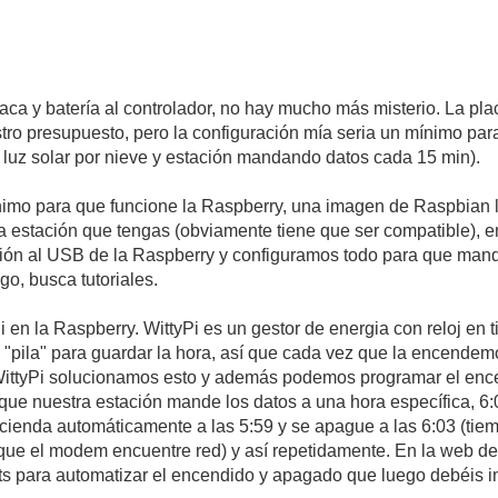
laca y batería al controlador, no hay mucho más misterio. La pl
ro presupuesto, pero la configuración mía seria un mínimo para
n luz solar por nieve y estación mandando datos cada 15 min).
mínimo para que funcione la Raspberry, una imagen de Raspbian li
estación que tengas (obviamente tiene que ser compatible), en
ción al USB de la Raspberry y configuramos todo para que man
o, busca tutoriales.
i en la Raspberry. WittyPi es un gestor de energia con reloj en
"pila" para guardar la hora, así que cada vez que la encendemos
WittyPi solucionamos esto y además podemos programar el ence
 que nuestra estación mande los datos a una hora específica, 
cienda automáticamente a las 5:59 y se apague a las 6:03 (tiem
que el modem encuentre red) y así repetidamente. En la web del
ts para automatizar el encendido y apagado que luego debéis ins