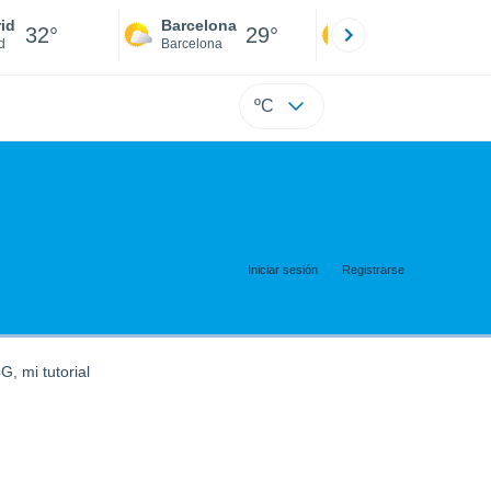
id
Barcelona
Sevilla
32°
29°
34°
d
Barcelona
Sevilla
ºC
Iniciar sesión
Registrarse
G, mi tutorial