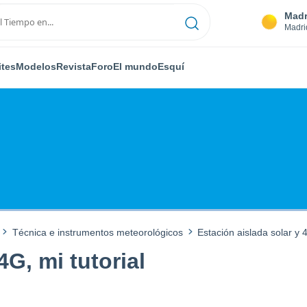
Madr
Madri
ites
Modelos
Revista
Foro
El mundo
Esquí
Técnica e instrumentos meteorológicos
Estación aislada solar y 4
4G, mi tutorial