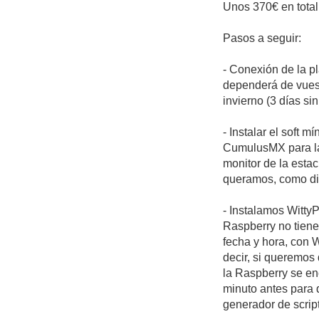
Unos 370€ en total
Pasos a seguir:
- Conexión de la p
dependerá de vuest
invierno (3 días si
- Instalar el soft 
CumulusMX para la 
monitor de la esta
queramos, como dig
- Instalamos WittyP
Raspberry no tiene 
fecha y hora, con 
decir, si queremos
la Raspberry se en
minuto antes para 
generador de scrip