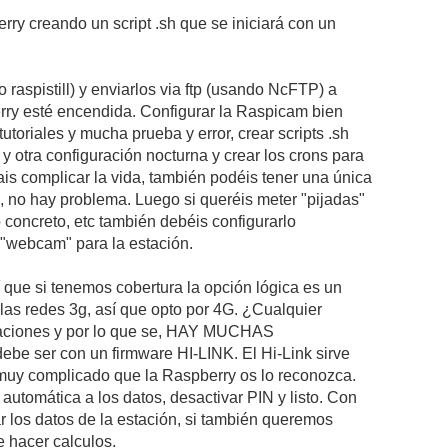
y creando un script .sh que se iniciará con un
aspistill) y enviarlos via ftp (usando NcFTP) a
ry esté encendida. Configurar la Raspicam bien
toriales y mucha prueba y error, crear scripts .sh
y otra configuración nocturna y crear los crons para
is complicar la vida, también podéis tener una única
a, no hay problema. Luego si queréis meter "pijadas"
 concreto, etc también debéis configurarlo
 "webcam" para la estación.
 que si tenemos cobertura la opción lógica es un
as redes 3g, así que opto por 4G. ¿Cualquier
caciones y por lo que se, HAY MUCHAS
be ser con un firmware HI-LINK. El Hi-Link sirve
r muy complicado que la Raspberry os lo reconozca.
utomática a los datos, desactivar PIN y listo. Con
 los datos de la estación, si también queremos
e hacer calculos.