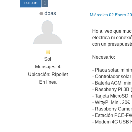
1
IR ABAJO
dbas
Miércoles 02 Enero 2
Hola, veo que much
electrica ni conex
con un presupuest
Necesario:
Sol
Mensajes: 4
- Placa solar, mín
Ubicación: Ripollet
- Controlador sola
En línea
- Batería AGM, mí
- Raspberry Pi 3B 
- Tarjeta MicroSD,
- WittyPi Mini. 20€
- Raspberry Camera
- Estación PCE-FWS
- Modem 4G USB 