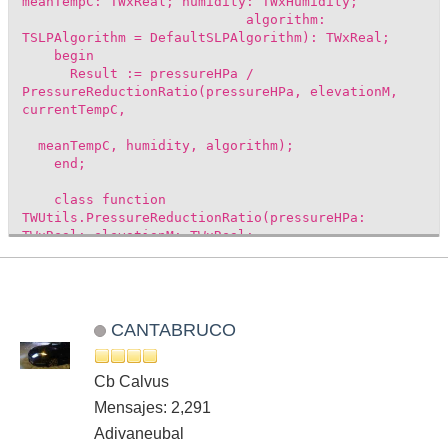
meanTempC: TWxReal; humidity: TWxHumidity;
algorithm:
TSLPAlgorithm = DefaultSLPAlgorithm): TWxReal;
begin
Result := pressureHPa /
PressureReductionRatio(pressureHPa, elevationM,
currentTempC,
meanTempC, humidity, algorithm);
end;
class function
TWUtils.PressureReductionRatio(pressureHPa:
TWxReal; elevationM: TWxReal;
currentTempC: TWxReal;
meanTempC: TWxReal; humidity: TWxHumidity;
algorithm:
TSLPAlgorithm = DefaultSLPAlgorithm): TWxReal;
var
CANTABRUCO
geopElevationM: TWxReal;
hCorr: TWxReal;
begin
Cb Calvus
case algorithm of
Mensajes: 2,291
paUnivie:
Adivaneubal
// see http://www.univie.ac.at/IMG-