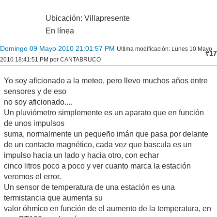
Wien/daquamap/Parametergencom.html
begin
Ubicación: Villapresente
geopElevationM :=
GeopotentialAltitude(elevationM);
En línea
Result :=
Exp(((gravity/gasConstantAir) * geopElevationM)
Domingo 09 Mayo 2010 21:01:57 PM
Ultima modificación
: Lunes 10 Mayo
#17
/ (VirtualTempK(pressureHPa,
2010 18:41:51 PM por CANTABRUCO
meanTempC, humidity) + (geopElevationM *
standardLapseRate/2)));
Yo soy aficionado a la meteo, pero llevo muchos años entre
end;
paDavisVp:
sensores y de eso
// see
no soy aficionado....
http://www.exploratorium.edu/weather/barometer.htm
Un pluviómetro simplemente es un aparato que en función
l
de unos impulsos
begin
if (humidity > 0) then begin
suma, normalmente un pequeño imán que pasa por delante
hCorr := (9/5) *
de un contacto magnético, cada vez que bascula es un
HumidityCorrection(currentTempC, elevationM,
impulso hacia un lado y hacia otro, con echar
humidity, vaDavisVP);
cinco litros poco a poco y ver cuanto marca la estación
end else begin
veremos el error.
hCorr := 0;
end;
Un sensor de temperatura de una estación es una
// In the case of DavisVp, take the
termistancia que aumenta su
constant values literally.
valor óhmico en función de el aumento de la temperatura, en
Result := Power(10, (MToFt(elevationM)