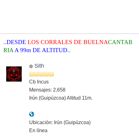
..DESDE
LOS CORRALES DE BUELNA
CANTAB
RIA
A 99m DE ALTITUD..
Sith
Cb Incus
Mensajes: 2,658
Irún (Guipúzcoa) Altitud 11m.
Ubicación: Irún (Guipúzcoa)
En línea