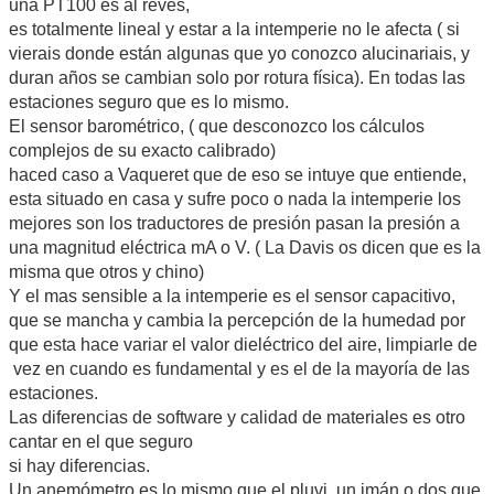
una PT100 es al revés,
/ (122.8943111 * (CToF(meanTempC) + 460 +
(MToFt(elevationM) * vpLapseRateUS/2) + hCorr))));
es totalmente lineal y estar a la intemperie no le afecta ( si
end;
vierais donde están algunas que yo conozco alucinariais, y
paManBar:
duran años se cambian solo por rotura física). En todas las
// see WMO Instruments and Observing
estaciones seguro que es lo mismo.
Methods Report No.19 at
El sensor barométrico, ( que desconozco los cálculos
http://www.wmo.int/pages/prog/www/IMOP/publication
s/IOM-19-Synoptic-AWS.pdf
complejos de su exacto calibrado)
begin
haced caso a Vaqueret que de eso se intuye que entiende,
if (humidity > 0) then begin
esta situado en casa y sufre poco o nada la intemperie los
hCorr := (9/5) *
mejores son los traductores de presión pasan la presión a
HumidityCorrection(currentTempC, elevationM,
humidity, vaBuck);
una magnitud eléctrica mA o V. ( La Davis os dicen que es la
end else begin
misma que otros y chino)
hCorr := 0;
Y el mas sensible a la intemperie es el sensor capacitivo,
end;
que se mancha y cambia la percepción de la humedad por
geopElevationM :=
que esta hace variar el valor dieléctrico del aire, limpiarle de
GeopotentialAltitude(elevationM);
Result := Exp(geopElevationM *
vez en cuando es fundamental y es el de la mayoría de las
6.1454E-2 / (CToF(meanTempC) + 459.7 +
estaciones.
(geopElevationM * manBarLapseRate / 2) + hCorr));
Las diferencias de software y calidad de materiales es otro
end;
cantar en el que seguro
else Result := 1; // unknown algorithm
end;
si hay diferencias.
end;
Un anemómetro es lo mismo que el pluvi, un imán o dos que